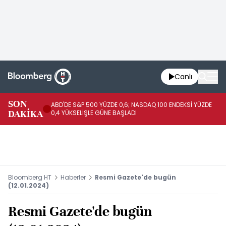
Canlı
SON
ABD'DE S&P 500 YÜZDE 0,6; NASDAQ 100 ENDEKSİ YÜZDE
SP
DAKİKA
0,4 YÜKSELİŞLE GÜNE BAŞLADI
20
Bloomberg HT
Haberler
Resmi Gazete'de bugün
(12.01.2024)
Resmi Gazete'de bugün