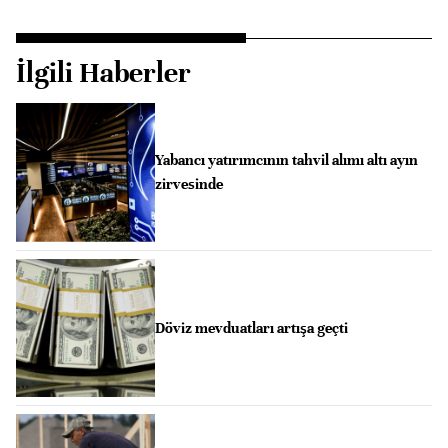
İlgili Haberler
Yabancı yatırımcının tahvil alımı altı ayın
zirvesinde
Döviz mevduatları artışa geçti