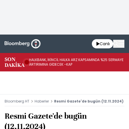
Canlı
SON
HALKBANK, İKİNCİL HALKA ARZ KAPSAMINDA %25 SERMAYE
HA
DAKİKA
ARTIRIMINA GİDECEK -KAP
YE
Bloomberg HT
Haberler
Resmi Gazete'de bugün (12.11.2024)
Resmi Gazete'de bugün
(12.11.2024)