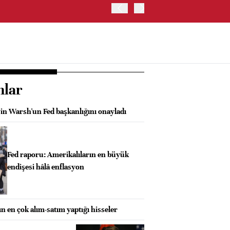
SGK: EN DÜŞÜK EMEKLİ A
ÖDEMELERİ 7 AĞUSTOS 2
nlar
n Warsh'un Fed başkanlığını onayladı
Fed raporu: Amerikalıların en büyük
endişesi hâlâ enflasyon
n en çok alım-satım yaptığı hisseler