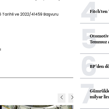
4
Fitch'ten
 Tarihli ve 2022/41459 Başvuru
5
Otomotiv 
Temmuz 
ı
6
BP’den dö
7
Gümrükler
milyar lir