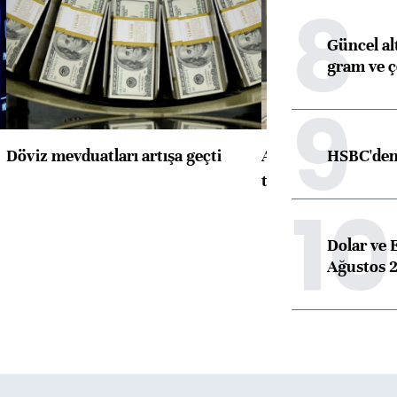
8
Güncel alt
gram ve ç
9
HSBC'den 
Döviz mevduatları artışa geçti
ABD'de konut başla
toparlandı
10
Dolar ve 
Ağustos 2