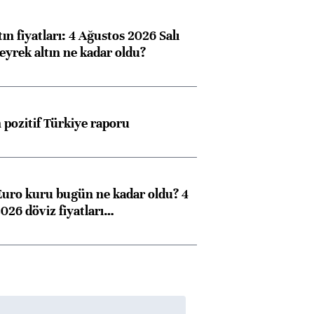
Almanya, Commerzbank
Ba
konusunda Unicredit ile
me
ın fiyatları: 4 Ağustos 2026 Salı
görüşmelere hazırlanıyor
eyrek altın ne kadar oldu?
pozitif Türkiye raporu
ngıçları
Euro kuru bugün ne kadar oldu? 4
026 döviz fiyatları…