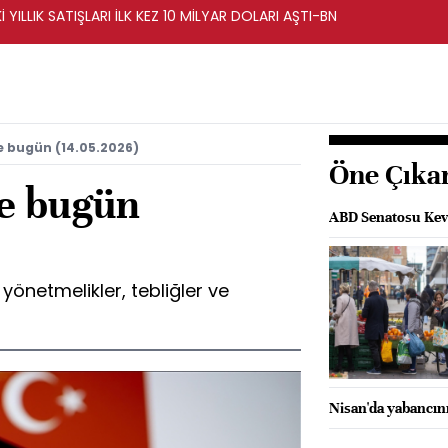
İ YILLIK SATIŞLARI İLK KEZ 10 MİLYAR DOLARI AŞTI-BN
e bugün (14.05.2026)
Öne Çıka
e bugün
ABD Senatosu Kevi
önetmelikler, tebliğler ve
Nisan'da yabancını