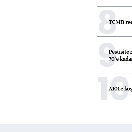
8
TCMB reze
9
Pestisite
70’e kadar
10
A101'e ko