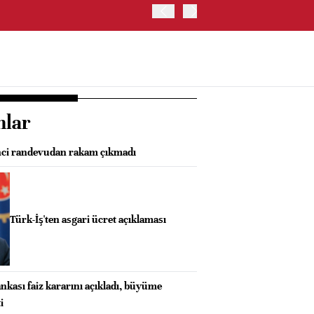
İRAN VE UMMAN, HÜRMÜZ 
OLUŞTURMAYI PLANLIYOR
nlar
inci randevudan rakam çıkmadı
Türk-İş'ten asgari ücret açıklaması
kası faiz kararını açıkladı, büyüme
i