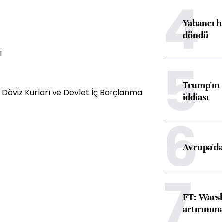
4
Yabancı h
döndü
ı
5
Trump'ın 
 Döviz Kurları ve Devlet İç Borçlanma
iddiası
6
Avrupa'da
7
FT: Warsh
artırımın