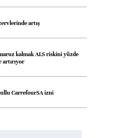
rvlerinde artış
 maruz kalmak ALS riskini yüzde
 artırıyor
şullu CarrefourSA izni