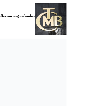
nflasyon öngörülenden