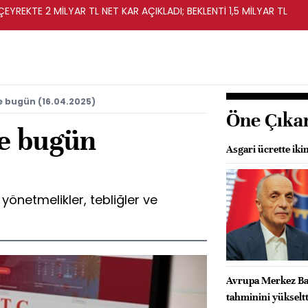
EYREKTE 2 MİLYAR TL NET KAR AÇIKLADI; BEKLENTİ 1,5 MİLYAR TL
e bugün (16.04.2025)
Öne Çıka
e bugün
Asgari ücrette ik
önetmelikler, tebliğler ve
Avrupa Merkez Ban
tahminini yükseltt