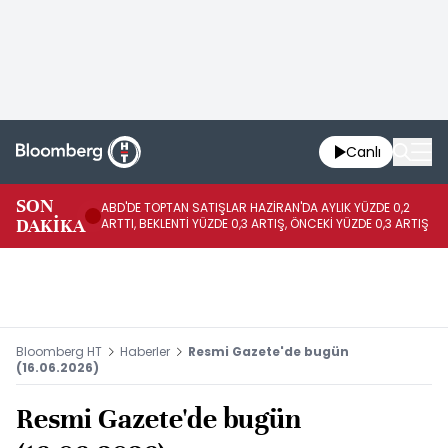
Canlı
SON
ABD'DE TOPTAN SATIŞLAR HAZİRAN'DA AYLIK YÜZDE 0,2
AP
DAKİKA
ARTTI, BEKLENTİ YÜZDE 0,3 ARTIŞ, ÖNCEKİ YÜZDE 0,3 ARTIŞ
KA
Bloomberg HT
Haberler
Resmi Gazete'de bugün
(16.06.2026)
Resmi Gazete'de bugün