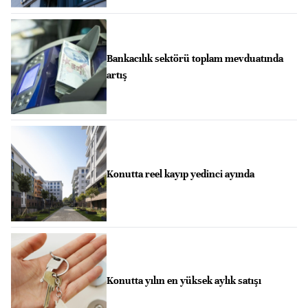
Bankacılık sektörü toplam mevduatında
artış
Konutta reel kayıp yedinci ayında
Konutta yılın en yüksek aylık satışı