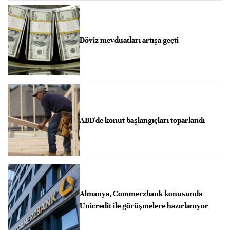
Döviz mevduatları artışa geçti
ABD'de konut başlangıçları toparlandı
Almanya, Commerzbank konusunda
Unicredit ile görüşmelere hazırlanıyor