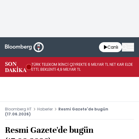
Canlı
SON
TÜRK TELEKOM İKİNCİ ÇEYREKTE 6 MİLYAR TL NET KAR ELDE
AB
DAKİKA
ETTİ; BEKLENTİ 4,9 MİLYAR TL
İR
Bloomberg HT
Haberler
Resmi Gazete'de bugün
(17.06.2026)
Resmi Gazete'de bugün