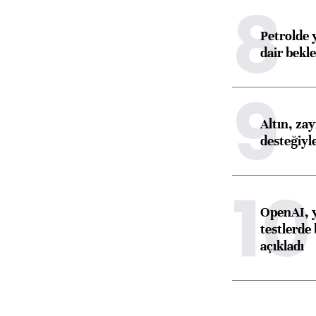
8
Petrolde 
dair bekle
9
Altın, za
desteğiyl
10
OpenAI, y
testlerde 
açıkladı