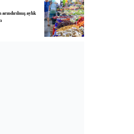
 arındırılmış aylık
ı