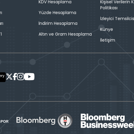
n
KDV Hesaplama
Kişisel Verilerin
Politikası
rı
Yüzde Hesaplama
İzleyici Temsilcis
rı
İndirim Hesaplama
Künye
l
Altın ve Gram Hesaplama
İletişim