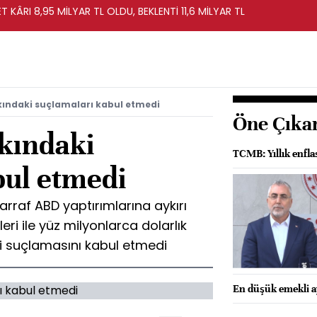
T KÂRI 8,95 MİLYAR TL OLDU, BEKLENTİ 11,6 MİLYAR TL
kındaki suçlamaları kabul etmedi
Öne Çıka
kkındaki
TCMB: Yıllık enfl
bul etmedi
arraf ABD yaptırımlarına aykırı
eri ile yüz milyonlarca dolarlık
ği suçlamasını kabul etmedi
En düşük emekli ay