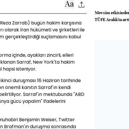
Mevsim etkisinden
TÜFE Aralık'ta artt
 (Reza Zarrab) bugün hakim karşısına
rı olarak İran hükümeti ve şirketleri ile
em gerçekleştirdiği suçlamasını kabul
a içinde, ayakları zincirli, elleri
tuklanan Sarraf, New York'ta hakim
l hapsi isteniyor.
kinci duruşması 16 Haziran tarihinde
en önemli kanıtın Sarraf'ın kendi
elirtiliyor. Sarraf'ın mektubunda "ABD
dünya gücü yapalım" ifadelerini
uhabiri Benjamin Weiser, Twitter
in Brafman'ın duruşma sonrasında