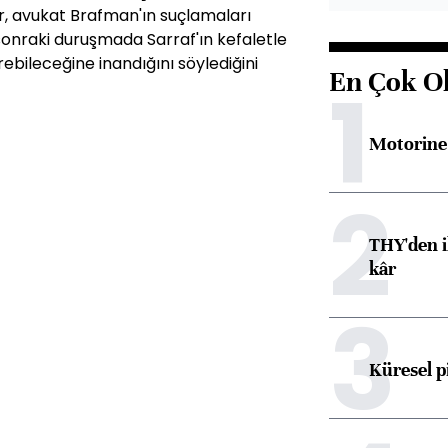
, avukat Brafman'ın suçlamaları
sonraki duruşmada Sarraf'ın kefaletle
bileceğine inandığını söylediğini
En Çok O
1
Motorine 
2
THY'den i
kâr
3
Küresel p