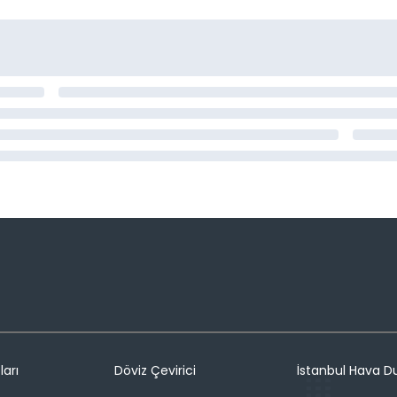
ları
Döviz Çevirici
İstanbul Hava 