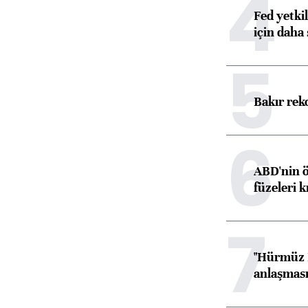
4
Fed yetki
için daha 
5
Bakır rek
6
ABD'nin ö
füzeleri k
7
"Hürmüz B
anlaşması 