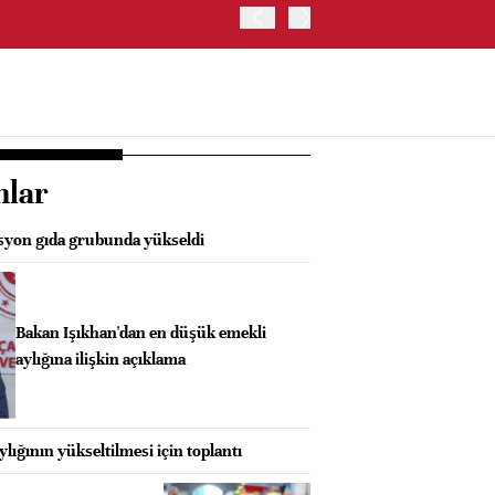
HİNDİSTAN MERKEZ BANKA
nlar
asyon gıda grubunda yükseldi
Bakan Işıkhan'dan en düşük emekli
aylığına ilişkin açıklama
lığının yükseltilmesi için toplantı