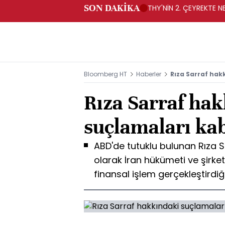
SON DAKİKA
THY'NİN 2. ÇEYREKTE NE
Bloomberg HT
Haberler
Rıza Sarraf hak
Rıza Sarraf ha
suçlamaları ka
ABD'de tutuklu bulunan Rıza S
olarak İran hükümeti ve şirketl
finansal işlem gerçekleştirdi