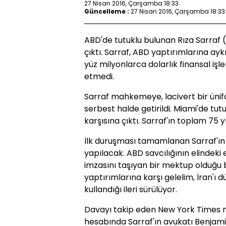
27 Nisan 2016, Çarşamba 18:33
Güncelleme :
27 Nisan 2016, Çarşamba 18:33
ABD'de tutuklu bulunan Rıza Sarraf
çıktı. Sarraf, ABD yaptırımlarına aykı
yüz milyonlarca dolarlık finansal işl
etmedi.
Sarraf mahkemeye, lacivert bir üniform
serbest halde getirildi. Miami'de tu
karşısına çıktı. Sarraf'ın toplam 75 yı
İlk duruşması tamamlanan Sarraf'ın i
yapılacak. ABD savcılığının elindeki 
imzasını taşıyan bir mektup olduğu b
yaptırımlarına karşı gelelim, İran'ı 
kullandığı ileri sürülüyor.
Davayı takip eden New York Times m
hesabında Sarraf'ın avukatı Benjam