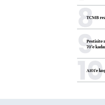
8
TCMB reze
9
Pestisite
70’e kadar
10
A101'e ko