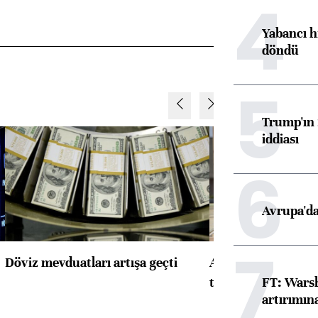
4
Yabancı h
döndü
5
Trump'ın 
iddiası
6
Avrupa'da
7
Döviz mevduatları artışa geçti
ABD'de konut başla
FT: Warsh
toparlandı
artırımın