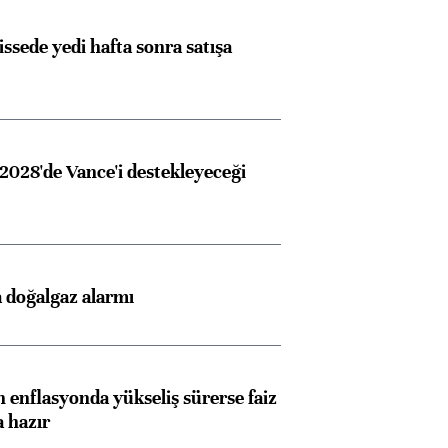
issede yedi hafta sonra satışa
2028'de Vance'i destekleyeceği
Almanya, Commerzbank
Ba
konusunda Unicredit ile
me
görüşmelere hazırlanıyor
 doğalgaz alarmı
ngıçları
 enflasyonda yükseliş sürerse faiz
a hazır