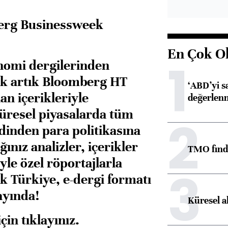
erg Businessweek
En Çok O
1
nomi dergilerinden
k artık Bloomberg HT
‘ABD’yi s
an içerikleriyle
değerlen
küresel piyasalarda tüm
2
edinden para politikasına
ınız analizler, içerikler
TMO fındık
iyle özel röportajlarla
3
 Türkiye, e-dergi formatı
ayında!
Küresel a
için
tıklayınız.