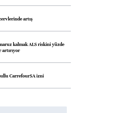
rvlerinde artış
 maruz kalmak ALS riskini yüzde
 artırıyor
şullu CarrefourSA izni