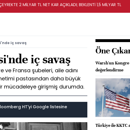
EYREKTE 2 MİLYAR TL NET KAR AÇIKLADI; BEKLENTİ 1,5 MİLYAR TL
i'nde iç savaş
Öne Çıka
i'nde iç savaş
Warsh'un Kongre 
e ve Fransa şubeleri, aile adını
değerlendirme
önetimi pastasından daha büyük
bir mücadeleye girişmiş durumda.
loomberg HT'yi Google listesine
Türkiye ile KKTC a