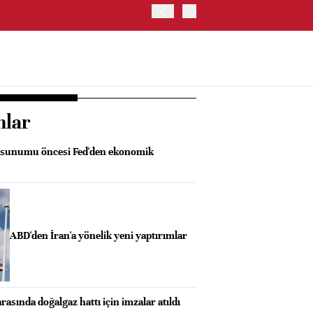
İRAN VE UMMAN, HÜRMÜZ 
OLUŞTURMAYI PLANLIYOR
nlar
sunumu öncesi Fed'den ekonomik
ABD'den İran'a yönelik yeni yaptırımlar
rasında doğalgaz hattı için imzalar atıldı