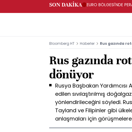
SON DAKİKA
EURO BÖLGESİ'NDE PERA
ARTIŞ
Bloomberg HT
Haberler
Rus gazında ro
Rus gazında rot
dönüyor
Rusya Başbakan Yardımcısı A
edilen sıvılaştırılmış doğalg
yönlendirileceğini söyledi. Rus
Tayland ve Filipinler gibi ülke
anlaşmaları için görüşmelere b