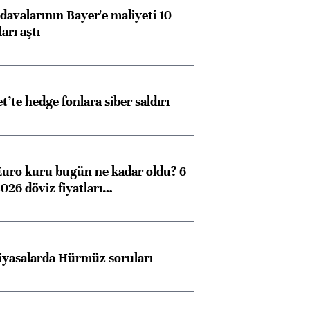
avalarının Bayer'e maliyeti 10
Almanya, Commerzbank
Ba
arı aştı
konusunda Unicredit ile
me
görüşmelere hazırlanıyor
et’te hedge fonlara siber saldırı
ngıçları
Euro kuru bugün ne kadar oldu? 6
026 döviz fiyatları…
iyasalarda Hürmüz soruları