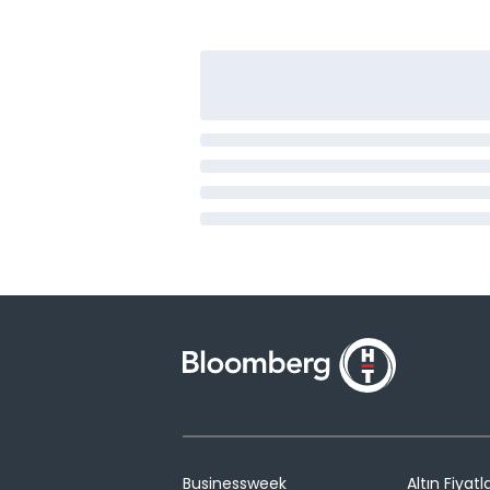
Businessweek
Altın Fiyatla