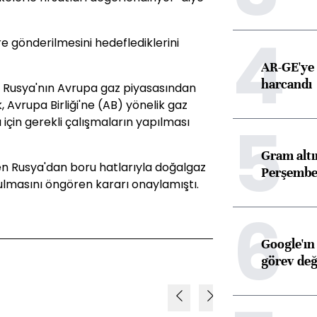
4
e gönderilmesini hedeflediklerini
AR-GE'ye 
harcandı
, Rusya'nın Avrupa gaz piyasasından
 Avrupa Birliği'ne (AB) yönelik gaz
5
çin gerekli çalışmaların yapılması
Gram alt
ren Rusya'dan boru hatlarıyla doğalgaz
Perşembe 
lmasını öngören kararı onaylamıştı.
6
Google'ın
görev değ