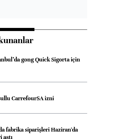
kunanlar
anbul’da gong Quick Sigorta için
şullu CarrefourSA izni
a fabrika siparişleri Haziran'da
i aştı