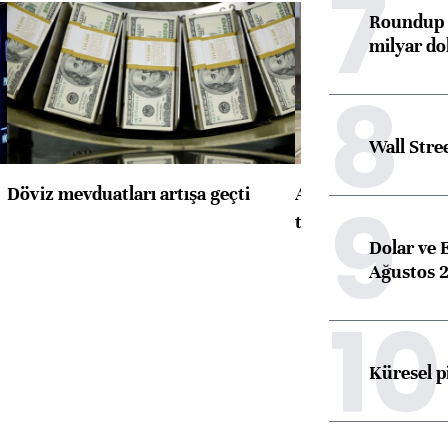
7
Roundup d
milyar dol
8
Wall Stre
Döviz mevduatları artışa geçti
ABD'de konut başla
9
toparlandı
Dolar ve 
Ağustos 2
10
Küresel p