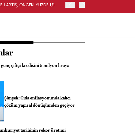
 1 ARTIŞ, ÖNCEKİ YÜZDE 1,9
EURO BÖLGESİ'NDE PERAKE
0,4 ARTIŞ
nlar
genç çiftçi kredisini 5 milyon liraya
Şimşek: Gıda enflasyonunda kalıcı
çözüm yapısal dönüşümden geçiyor
mhuriyet tarihinin rekor üretimi