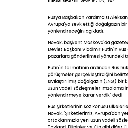
Güncelleme :
03 Temmuz 2026, 18:47
Rusya Başbakan Yardımcısı Aleksandr
Avrupa'ya sevk ettiği doğalgazın b
yönlendireceğini açıkladı.
Novak, başkent Moskova'da gazetec
Devlet Başkanı Vladimir Putin'in Rus
pazarlara gönderilmesi yönündeki ta
Putin'in talimatının ardından Rus hük
görüşmeler gerçekleştirdiğini belirt
sıvılaştırılmış doğalgazın (LNG) bir kı
uzun vadeli sözleşmeler imzalama i
yönlendirmeye karar verdik" dedi.
Rus şirketlerinin söz konusu ülkeler
Novak, "Şirketlerimiz, Avrupa'dan y
ortaklarımızla yeni uzun vadeli sözl
Tayland, Filipinler ve Çin gibi diğer ü