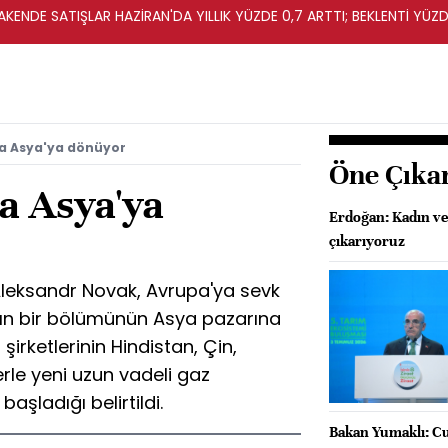
KENDE SATIŞLAR HAZİRAN'DA YILLIK YÜZDE 0,7 ARTTI; BEKLENTİ YÜZDE
ta Asya'ya dönüyor
Öne Çıka
a Asya'ya
Erdoğan: Kadın ve 
çıkarıyoruz
leksandr Novak, Avrupa'ya sevk
azın bir bölümünün Asya pazarına
 şirketlerinin Hindistan, Çin,
lerle yeni uzun vadeli gaz
aşladığı belirtildi.
Bakan Yumaklı: Cu