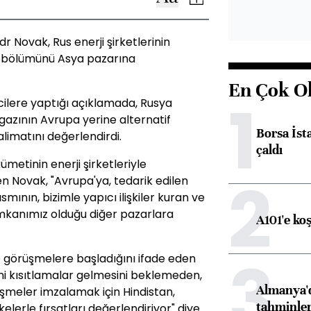
 Novak, Rus enerji şirketlerinin
ir bölümünü Asya pazarına
En Çok O
1
ilere yaptığı açıklamada, Rusya
 gazının Avrupa yerine alternatif
Borsa İst
limatını değerlendirdi.
çaldı
ümetinin enerji şirketleriyle
2
en Novak, "Avrupa'ya, tedarik edilen
smının, bizimle yapıcı ilişkiler kuran ve
mkanımız olduğu diğer pazarlara
A101'e ko
3
le görüşmelere başladığını ifade eden
eni kısıtlamalar gelmesini beklemeden,
Almanya'd
eşmeler imzalamak için Hindistan,
tahminler
lkelerle fırsatları değerlendiriyor" diye