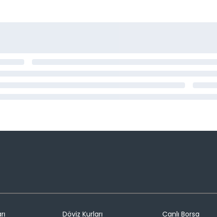
rı
Döviz Kurları
Canlı Borsa