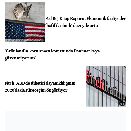
Fed Bej Kitap Raporu: Ekonomik faaliyetler
"hafif ila ılımlı" düzeyde arttı
"Grönland'ın korunması konusunda Danimarka'ya
güvenmiyorum"
Fitch, ABD'de tüketici dayanıklılığının
2026'da da süreceğini öngörüyor