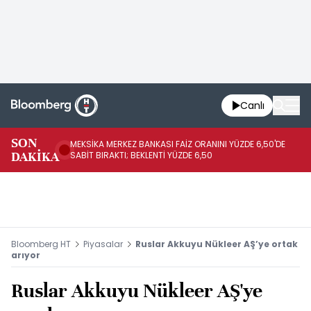
Canlı
SON
MEKSİKA MERKEZ BANKASI FAİZ ORANINI YÜZDE 6,50'DE
OY
DAKİKA
SABİT BIRAKTI; BEKLENTİ YÜZDE 6,50
AÇ
Bloomberg HT
Piyasalar
Ruslar Akkuyu Nükleer AŞ’ye ortak
arıyor
Ruslar Akkuyu Nükleer AŞ'ye