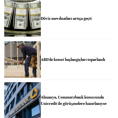
Döviz mevduatları artışa geçti
ABD'de konut başlangıçları toparlandı
Almanya, Commerzbank konusunda
Unicredit ile görüşmelere hazırlanıyor