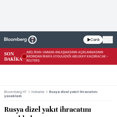
Canlı
ABD, İRAN-UMMAN ANLAŞMASININ AÇIKLANMASININ
AB
SON
ARDINDAN İRAN'A UYGULADIĞI ABLUKAYI KALDIRACAK -
GE
DAKİKA
REUTERS
UY
Bloomberg HT
Haberler
Rusya dizel yakıt ihracatını
yasakladı
Rusya dizel yakıt ihracatını