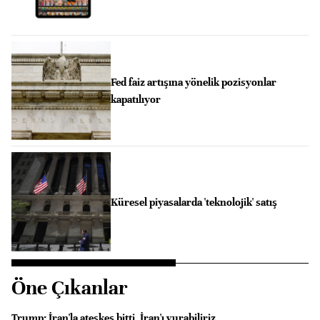
Fed faiz artışına yönelik pozisyonlar
kapatılıyor
Küresel piyasalarda 'teknolojik' satış
Öne Çıkanlar
Trump: İran'la ateşkes bitti, İran'ı vurabiliriz