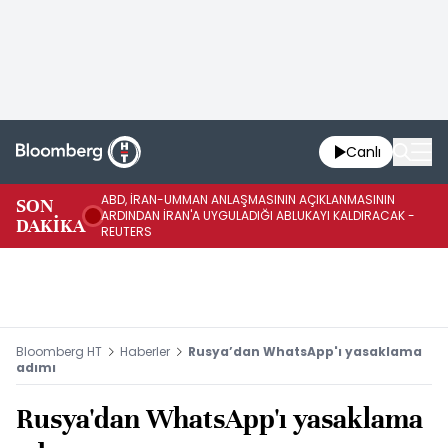
Canlı
ABD, İRAN-UMMAN ANLAŞMASININ AÇIKLANMASININ
AB
SON
ARDINDAN İRAN'A UYGULADIĞI ABLUKAYI KALDIRACAK -
GE
DAKİKA
REUTERS
UY
Bloomberg HT
Haberler
Rusya’dan WhatsApp'ı yasaklama
adımı
Rusya'dan WhatsApp'ı yasaklama