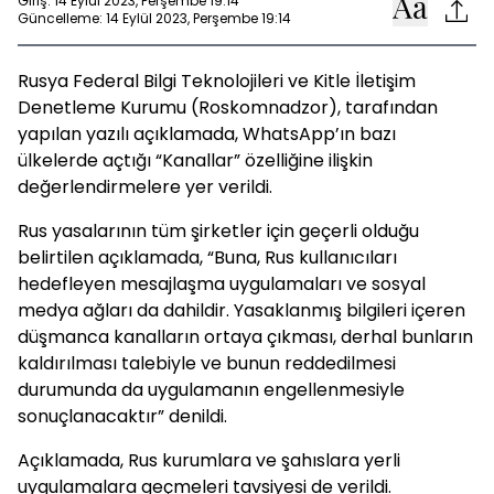
Giriş: 14 Eylül 2023, Perşembe 19:14
Güncelleme: 14 Eylül 2023, Perşembe 19:14
Rusya Federal Bilgi Teknolojileri ve Kitle İletişim
Denetleme Kurumu (Roskomnadzor), tarafından
yapılan yazılı açıklamada, WhatsApp’ın bazı
ülkelerde açtığı “Kanallar” özelliğine ilişkin
değerlendirmelere yer verildi.
Rus yasalarının tüm şirketler için geçerli olduğu
belirtilen açıklamada, “Buna, Rus kullanıcıları
hedefleyen mesajlaşma uygulamaları ve sosyal
medya ağları da dahildir. Yasaklanmış bilgileri içeren
düşmanca kanalların ortaya çıkması, derhal bunların
kaldırılması talebiyle ve bunun reddedilmesi
durumunda da uygulamanın engellenmesiyle
sonuçlanacaktır” denildi.
Açıklamada, Rus kurumlara ve şahıslara yerli
uygulamalara geçmeleri tavsiyesi de verildi.