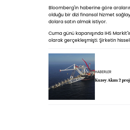
Bloomberg'in haberine göre araların
olduğu bir dizi finansal hizmet sağla
dolara satın almak istiyor.
Cuma günü kapanışında IHS Markit'in
olarak gerçekleşmişti. Şirketin hissel
HABERLER
Kuzey Akım 2 proj