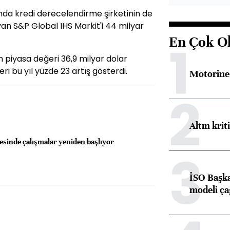
da kredi derecelendirme şirketinin de
yan S&P Global IHS Markit'i 44 milyar
En Çok O
1
 piyasa değeri 36,9 milyar dolar
eri bu yıl yüzde 23 artış gösterdi.
Motorine 
2
Altın krit
esinde çalışmalar yeniden başlıyor
3
İSO Başka
modeli ça