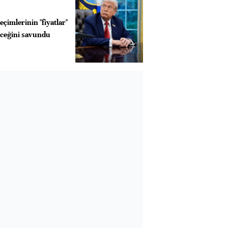
çimlerinin "fiyatlar"
eceğini savundu