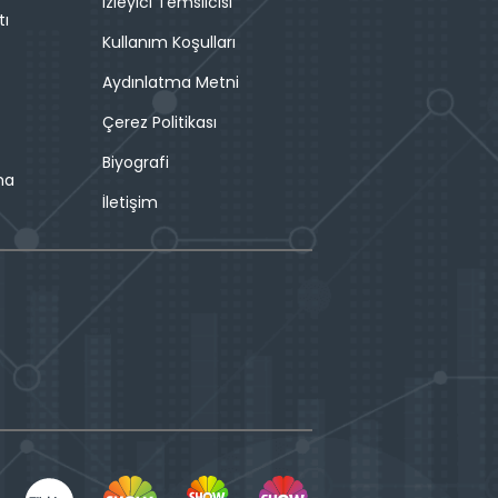
İzleyici Temsilcisi
tı
Kullanım Koşulları
Aydınlatma Metni
Çerez Politikası
Biyografi
ma
İletişim