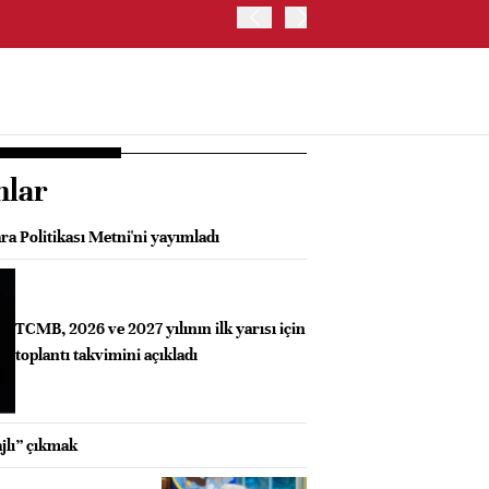
ABD'DE ADP ÖZEL SEKTÖR 
nlar
a Politikası Metni'ni yayımladı
TCMB, 2026 ve 2027 yılının ilk yarısı için
toplantı takvimini açıkladı
jlı” çıkmak