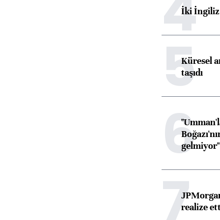
4
İki İngili
5
Küresel ar
taşıdı
6
"Umman'la
Boğazı'nı
gelmiyor"
7
JPMorgan
realize ett