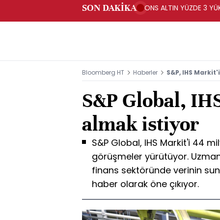
SON DAKİKA
ONS ALTIN YÜZDE 3 YÜKS
Bloomberg HT
Haberler
S&P, IHS Markit
S&P Global, IHS
almak istiyor
S&P Global, IHS Markit'i 44 mi
görüşmeler yürütüyor. Uzman
finans sektöründe verinin su
haber olarak öne çıkıyor.