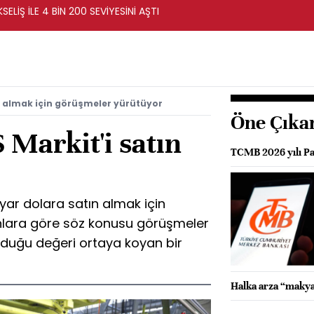
ELİŞ İLE 4 BİN 200 SEVİYESİNİ AŞTI
'i almak için görüşmeler yürütüyor
Öne Çıka
 Markit'i satın
TCMB 2026 yılı Par
lyar dolara satın almak için
lara göre söz konusu görüşmeler
nduğu değeri ortaya koyan bir
Halka arza “makya