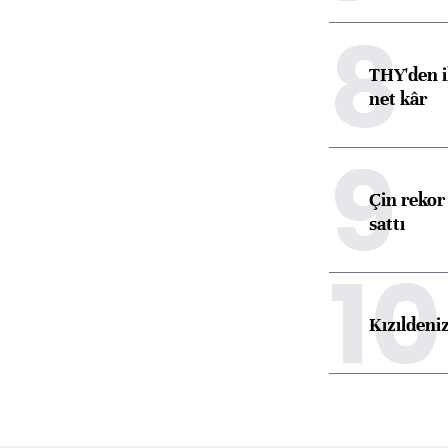
8
THY'den i
net kâr
9
Çin rekor 
sattı
10
Kızıldeni