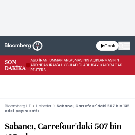
Canlı
ABD, İRAN-UMMAN ANLAŞMASININ AÇIKLANMASININ
AB
SON
ARDINDAN İRAN'A UYGULADIĞI ABLUKAYI KALDIRACAK -
GE
DAKİKA
REUTERS
UY
Bloomberg HT
Haberler
Sabancı, Carrefour'daki 507 bin 135
adet payını sattı
Sabancı, Carrefour'daki 507 bin