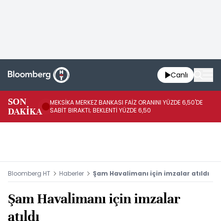
Canlı
SON
MEKSİKA MERKEZ BANKASI FAİZ ORANINI YÜZDE 6,50'DE
OY
DAKİKA
SABİT BIRAKTI; BEKLENTİ YÜZDE 6,50
AÇ
Bloomberg HT
Haberler
Şam Havalimanı için imzalar atıldı
Şam Havalimanı için imzalar
atıldı