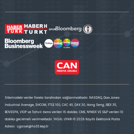
Sitemizdeki veriler Foreks tarafından sağlanmaktadır. NASDAQ, Dow Jones
Industrial Average, SHCOM, FTSE 100, CAC 40, DAX 30, Hang Seng, IBEX 35,
BOVESPA, VİOP ve Tahvil-bono verileri 15 dakika; CME, NYMEX VE S&P verileri 10
dakika gecikmeli verilmektedir. YASAL UYARI © 2026 Kayıtlı Elektronik Posta
Adresi : cgorsel@hs03.kep.tr