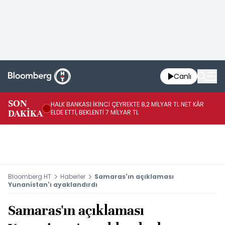
Canlı
SON
HALK BANKASI İKİNCİ ÇEYREKTE 8,2 MİLYAR TL NET KÂR
İŞ
DAKİKA
ELDE ETTİ, BEKLENTİ 7 MİLYAR TL
MÜ
Bloomberg HT
Haberler
Samaras'ın açıklaması
Yunanistan'ı ayaklandırdı
Samaras'ın açıklaması