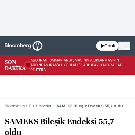
Canlı
ABD, İRAN-UMMAN ANLAŞMASININ AÇIKLANMASININ
AB
SON
ARDINDAN İRAN'A UYGULADIĞI ABLUKAYI KALDIRACAK -
GE
DAKİKA
REUTERS
UY
Bloomberg HT
Haberler
SAMEKS Bileşik Endeksi 55,7 oldu
SAMEKS Bileşik Endeksi 55,7
oldu