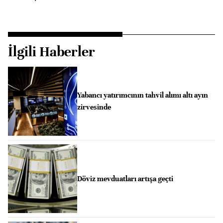
İlgili Haberler
Yabancı yatırımcının tahvil alımı altı ayın
zirvesinde
Döviz mevduatları artışa geçti