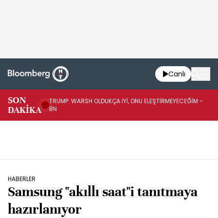
Canlı
SON
TRUMP: WARSH OLDUKÇA İYİ, ONU ELEŞTİRMEYECEĞİM -
TR
DAKİKA
BN
KA
HABERLER
Samsung "akıllı saat"i tanıtmaya
hazırlanıyor