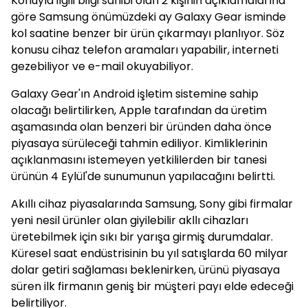
Konuyla ilgili bilgi sahibi olan 2 kişinin açıklamalarına
göre Samsung önümüzdeki ay Galaxy Gear isminde
kol saatine benzer bir ürün çıkarmayı planlıyor. Söz
konusu cihaz telefon aramaları yapabilir, interneti
gezebiliyor ve e-mail okuyabiliyor.
Galaxy Gear'ın Android işletim sistemine sahip
olacağı belirtilirken, Apple tarafından da üretim
aşamasında olan benzeri bir üründen daha önce
piyasaya sürüleceği tahmin ediliyor. Kimliklerinin
açıklanmasını istemeyen yetkililerden bir tanesi
ürünün 4 Eylül'de sunumunun yapılacağını belirtti.
Akıllı cihaz piyasalarında Samsung, Sony gibi firmalar
yeni nesil ürünler olan giyilebilir akllı cihazları
üretebilmek için sıkı bir yarışa girmiş durumdalar.
Küresel saat endüstrisinin bu yıl satışlarda 60 milyar
dolar getiri sağlaması beklenirken, ürünü piyasaya
süren ilk firmanın geniş bir müşteri payı elde edeceği
belirtiliyor.