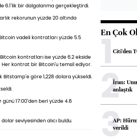
e 6.1'lik bir dalgalanma gerçekleştirdi.
olarlık rekorunun yüzde 20 altında
En Çok O
1
tcoin vadeli kontratları yüzde 5.5
Citi'den 
itcoin kontratları ise yüzde 6.2 ekside
 Her kontrat bir Bitcoin'u temsil ediyor.
2
Bitstamp'e göre 1,228 dolara yükseldi.
İran: Umm
seldi.
anlaştık
r günü 17:00'den beri yüzde 4.8
3
AP: Hürmü
 dolar seviyesinden alıcı buldu.
verildi