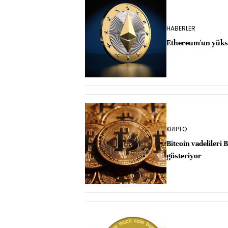
HABERLER
Ethereum'un yükse
KRİPTO
Bitcoin vadelileri B
gösteriyor