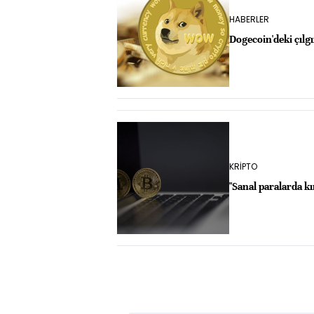
HABERLER
Dogecoin'deki çılg
KRİPTO
"Sanal paralarda k