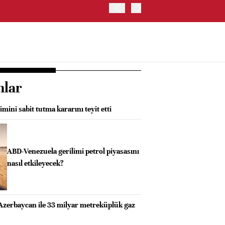
ABD HAZİNE BAKANLIĞI'NIN
nlar
mini sabit tutma kararını teyit etti
ABD-Venezuela gerilimi petrol piyasasını
nasıl etkileyecek?
Azerbaycan ile 33 milyar metreküplük gaz