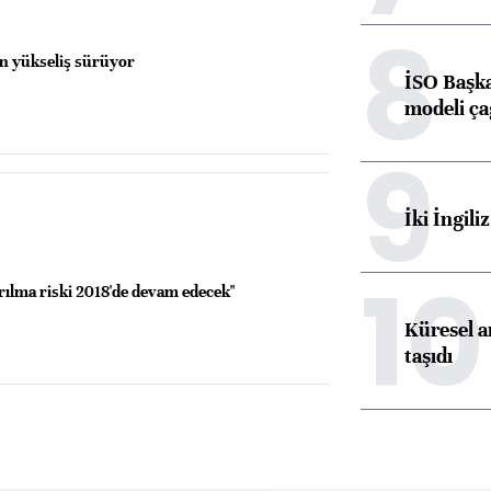
8
ın yükseliş sürüyor
İSO Başka
modeli ça
9
İki İngili
10
ırılma riski 2018'de devam edecek"
Küresel ar
taşıdı