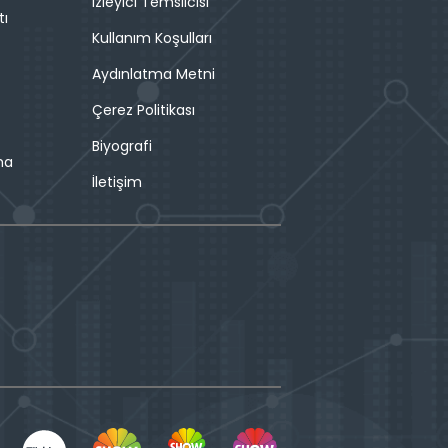
İzleyici Temsilcisi
tı
Kullanım Koşulları
Aydınlatma Metni
Çerez Politikası
Biyografi
ma
İletişim