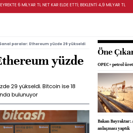
EYREKTE 6 MİLYAR TL NET KAR ELDE ETTİ; BEKLENTİ 4,9 MİLYAR TL
Sanal paralar: Ethereum yüzde 29 yükseldi
Öne Çıka
 Ethereum yüzde
OPEC+ petrol üreti
e 29 yükseldi. Bitcoin ise 18
tında bulunuyor
Bakan Bayraktar: 
anlaşması yaptık