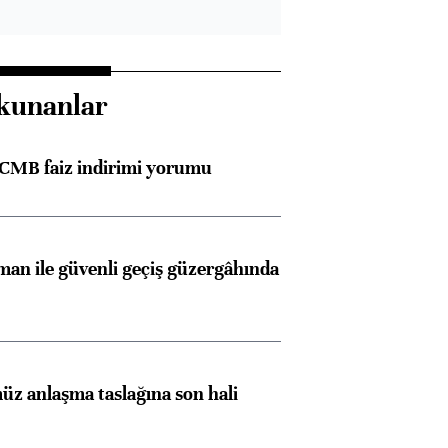
kunanlar
TCMB faiz indirimi yorumu
an ile güvenli geçiş güzergâhında
z anlaşma taslağına son hali