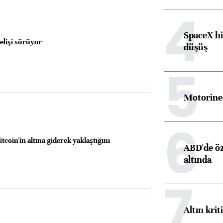
4
SpaceX hi
lişi sürüyor
düşüş
5
Motorine 
6
itcoin'in altına giderek yaklaştığını
ABD'de öz
altında
7
Altın krit