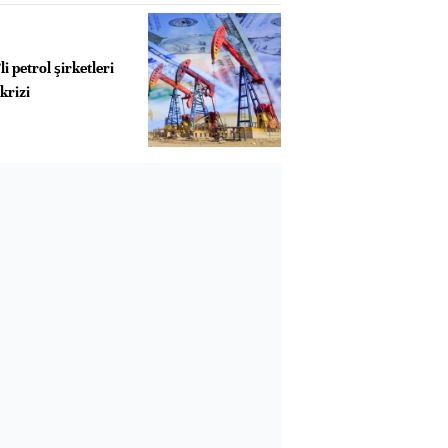
i petrol şirketleri
krizi