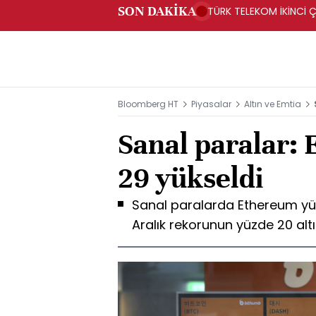
SON DAKİKA
TÜRK TELEKOM İKİNCİ Ç
Bloomberg HT
Piyasalar
Altın ve Emtia
Sanal paralar:
29 yükseldi
Sanal paralarda Ethereum yüzd
Aralık rekorunun yüzde 20 al