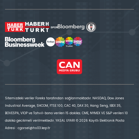
Sitemizdeki veriler Foreks tarafından sağlanmaktadır. NASDAQ, Dow Jones
Industrial Average, SHCOM, FTSE 100, CAC 40, DAX 30, Hang Seng, IBEX 35,
BOVESPA, VİOP ve Tahvil-bono verileri 15 dakika; CME, NYMEX VE S&P verileri 10
dakika gecikmeli verilmektedir. YASAL UYARI © 2026 Kayıtlı Elektronik Posta
Adresi : cgorsel@hs03.kep.tr