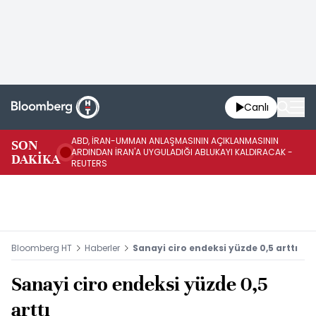
Canlı
ABD, İRAN-UMMAN ANLAŞMASININ AÇIKLANMASININ
AB
SON
ARDINDAN İRAN'A UYGULADIĞI ABLUKAYI KALDIRACAK -
GE
DAKİKA
REUTERS
UY
Bloomberg HT
Haberler
Sanayi ciro endeksi yüzde 0,5 arttı
Sanayi ciro endeksi yüzde 0,5
arttı