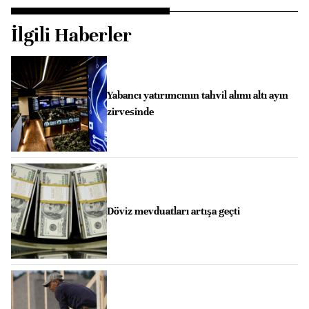
İlgili Haberler
Yabancı yatırımcının tahvil alımı altı ayın
zirvesinde
Döviz mevduatları artışa geçti