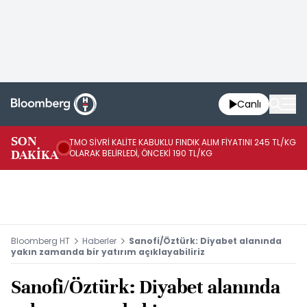
Canlı
SON
TMO SİVRİ KALİTE KABUKLU FINDIK ALIM FİYATINI 245 TL/KG
TM
DAKİKA
OLARAK BELİRLEDİ, ÖNCEKİ 190 TL/KG
TL
Bloomberg HT
Haberler
Sanofi/Öztürk: Diyabet alanında
yakın zamanda bir yatırım açıklayabiliriz
Sanofi/Öztürk: Diyabet alanında