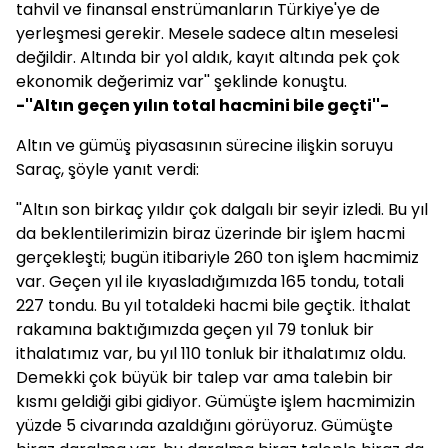
tahvil ve finansal enstrümanların Türkiye'ye de
yerleşmesi gerekir. Mesele sadece altın meselesi
değildir. Altında bir yol aldık, kayıt altında pek çok
ekonomik değerimiz var'' şeklinde konuştu.
-''Altın geçen yılın total hacmini bile geçti''-
Altın ve gümüş piyasasının sürecine ilişkin soruyu
Saraç, şöyle yanıt verdi:
''Altın son birkaç yıldır çok dalgalı bir seyir izledi. Bu yıl
da beklentilerimizin biraz üzerinde bir işlem hacmi
gerçekleşti; bugün itibariyle 260 ton işlem hacmimiz
var. Geçen yıl ile kıyasladığımızda 165 tondu, totali
227 tondu. Bu yıl totaldeki hacmi bile geçtik. İthalat
rakamına baktığımızda geçen yıl 79 tonluk bir
ithalatımız var, bu yıl 110 tonluk bir ithalatımız oldu.
Demekki çok büyük bir talep var ama talebin bir
kısmı geldiği gibi gidiyor. Gümüşte işlem hacmimizin
yüzde 5 civarında azaldığını görüyoruz. Gümüşte