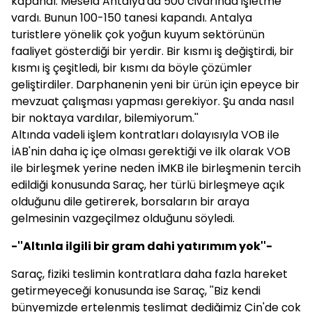
kapandı. Mesela Antalya'da 500 civarında işletme
vardı. Bunun 100-150 tanesi kapandı. Antalya
turistlere yönelik çok yoğun kuyum sektörünün
faaliyet gösterdiği bir yerdir. Bir kısmı iş değiştirdi, bir
kısmı iş çeşitledi, bir kısmı da böyle çözümler
geliştirdiler. Darphanenin yeni bir ürün için epeyce bir
mevzuat çalışması yapması gerekiyor. Şu anda nasıl
bir noktaya vardılar, bilemiyorum.''
Altında vadeli işlem kontratları dolayısıyla VOB ile
İAB'nin daha iç içe olması gerektiği ve ilk olarak VOB
ile birleşmek yerine neden İMKB ile birleşmenin tercih
edildiği konusunda Saraç, her türlü birleşmeye açık
olduğunu dile getirerek, borsaların bir araya
gelmesinin vazgeçilmez olduğunu söyledi.
-''Altınla ilgili bir gram dahi yatırımım yok''-
Saraç, fiziki teslimin kontratlara daha fazla hareket
getirmeyeceği konusunda ise Saraç, ''Biz kendi
bünyemizde ertelenmiş teslimat dediğimiz Çin'de çok