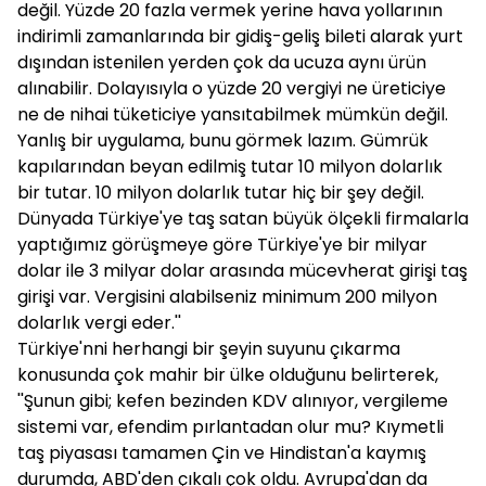
değil. Yüzde 20 fazla vermek yerine hava yollarının
indirimli zamanlarında bir gidiş-geliş bileti alarak yurt
dışından istenilen yerden çok da ucuza aynı ürün
alınabilir. Dolayısıyla o yüzde 20 vergiyi ne üreticiye
ne de nihai tüketiciye yansıtabilmek mümkün değil.
Yanlış bir uygulama, bunu görmek lazım. Gümrük
kapılarından beyan edilmiş tutar 10 milyon dolarlık
bir tutar. 10 milyon dolarlık tutar hiç bir şey değil.
Dünyada Türkiye'ye taş satan büyük ölçekli firmalarla
yaptığımız görüşmeye göre Türkiye'ye bir milyar
dolar ile 3 milyar dolar arasında mücevherat girişi taş
girişi var. Vergisini alabilseniz minimum 200 milyon
dolarlık vergi eder.''
Türkiye'nni herhangi bir şeyin suyunu çıkarma
konusunda çok mahir bir ülke olduğunu belirterek,
''Şunun gibi; kefen bezinden KDV alınıyor, vergileme
sistemi var, efendim pırlantadan olur mu? Kıymetli
taş piyasası tamamen Çin ve Hindistan'a kaymış
durumda, ABD'den çıkalı çok oldu. Avrupa'dan da