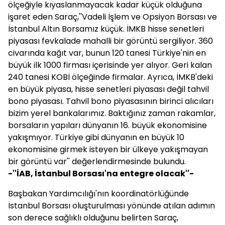
ölçeğiyle kıyaslanmayacak kadar küçük olduğuna
işaret eden Saraç,''Vadeli İşlem ve Opsiyon Borsası ve
İstanbul Altın Borsamız küçük. İMKB hisse senetleri
piyasası fevkalade mahalli bir görüntü sergiliyor. 360
civarında kağıt var, bunun 120 tanesi Türkiye'nin en
büyük ilk 1000 firması içerisinde yer alıyor. Geri kalan
240 tanesi KOBİ ölçeğinde firmalar. Ayrıca, İMKB'deki
en büyük piyasa, hisse senetleri piyasası değil tahvil
bono piyasası. Tahvil bono piyasasının birinci alıcıları
bizim yerel bankalarımız. Baktığınız zaman rakamlar,
borsaların yapıları dünyanın 16. büyük ekonomisine
yakışmıyor. Türkiye gibi dünyanın en büyük 10
ekonomisine girmek isteyen bir ülkeye yakışmayan
bir görüntü var'' değerlendirmesinde bulundu.
-''İAB, İstanbul Borsası'na entegre olacak''-
Başbakan Yardımcılığı'nın koordinatörlüğünde
İstanbul Borsası oluşturulması yönünde atılan adımın
son derece sağlıklı olduğunu belirten Saraç,