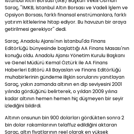
İstanbul Altın Borsası (İAB) Başkan Vekili Osman
Saraç, ''İMKB, İstanbul Altın Borsası ve Vadeli İşlem ve
Opsiyon Borsası, farklı finansal enstrümanlara, farklı
yatırım kitlelerine hitap ediyor. Bu havuzun bir araya
getirilmesi gerekiyor'' dedi.
Saraç, Anadolu Ajansı'nın İstanbul'da Finans
Editörlüğü bünyesinde başlattığı AA Finans Masası'nın
konuğu oldu. Anadolu Ajansı Yönetim Kurulu Başkanı
ve Genel Müdürü Kemal Öztürk ile AA Finans
Haberleri Editörü Ali Bayaslan ve Finans Editörlüğü
muhabirlerinin gündeme ilişkin sorularını yanıtlayan
Saraç, yakın zamanda altının en dip seviyesini 2001
yılında gördüğünü belirterek, o yıldan 2009 yılına
kadar altının hemen hemen hiç düşmeyen bir seyir
izlediğini bildirdi.
Altının onsunun bin 900 dolarları gördükten sonra 2
bin dolar rakamlarının telaffuz edildiğini aktaran
Saraç, altın fiyatlarının reel olarak en yüksek