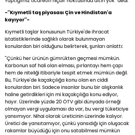
Yaptığımız ticaretin hiçbir noktasında altın yok'' dedi.
-''Kıymetli taş piyasası Çin ve Hindistan'a
kayıyor''-
Kıymetli taşlar konusunun Türkiye'de ihracat
istatistiklerinde sağlıklı olarak bulunmayan
konulardan biri olduğunu belirterek, şunları anlattı:
''Çünkü her ürünün gümrükten geçmesi mümkün.
Karbonun saf hali olan elması, pırlantayı hem çapı
hem de niteliği itibariyle tespit etmek mümkün değil.
Bu, Türkiye'de kaçakçılığa konu olan en ciddi
konulardan biri. Sadece insanlar bunu bir alışkanlık
haline getirdikleri için mi kaçakçılığa konu ediyor,
hayır. Üzerinde yüzde 20 ÖTV gibi dünyada örneği
olmayan vergi uygulaması da var, bu vergi tüketiciye
yansımıyor. Nihai olarak üreticinin üzerinde kalıyor.
Üretici de yansıtamıyor, çünkü yansıdığı için oluşacak
rakamlar büyüdüğü için onu satabilmesi mümkün