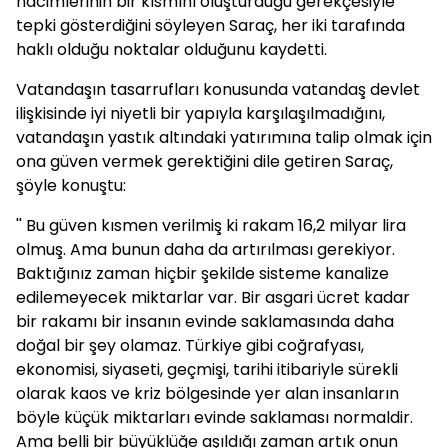
hacimlerinin bir kısmını oluşturduğu gerekçesiyle
tepki gösterdiğini söyleyen Saraç, her iki tarafında
haklı olduğu noktalar olduğunu kaydetti.
Vatandaşın tasarrufları konusunda vatandaş devlet
ilişkisinde iyi niyetli bir yapıyla karşılaşılmadığını,
vatandaşın yastık altındaki yatırımına talip olmak için
ona güven vermek gerektiğini dile getiren Saraç,
şöyle konuştu:
'' Bu güven kısmen verilmiş ki rakam 16,2 milyar lira
olmuş. Ama bunun daha da artırılması gerekiyor.
Baktığınız zaman hiçbir şekilde sisteme kanalize
edilemeyecek miktarlar var. Bir asgari ücret kadar
bir rakamı bir insanın evinde saklamasında daha
doğal bir şey olamaz. Türkiye gibi coğrafyası,
ekonomisi, siyaseti, geçmişi, tarihi itibariyle sürekli
olarak kaos ve kriz bölgesinde yer alan insanların
böyle küçük miktarları evinde saklaması normaldir.
Ama belli bir büyüklüğe aşıldığı zaman artık onun