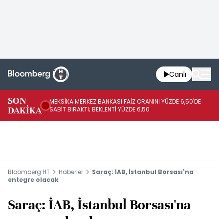
Canlı
SON
MEKSİKA MERKEZ BANKASI FAİZ ORANINI YÜZDE 6,50'DE
OY
DAKİKA
SABİT BIRAKTI; BEKLENTİ YÜZDE 6,50
AÇ
Bloomberg HT
Haberler
Saraç: İAB, İstanbul Borsası'na
entegre olacak
Saraç: İAB, İstanbul Borsası'na