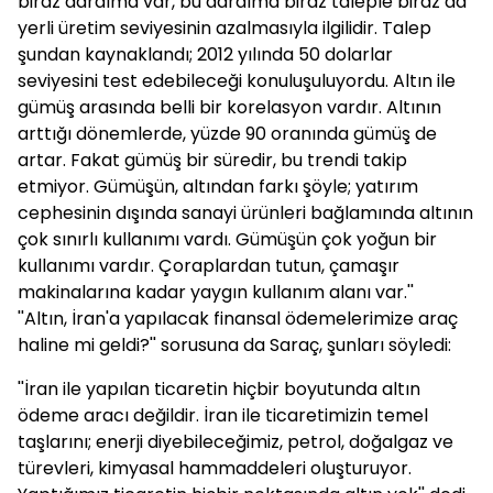
biraz daralma var, bu daralma biraz taleple biraz da
yerli üretim seviyesinin azalmasıyla ilgilidir. Talep
şundan kaynaklandı; 2012 yılında 50 dolarlar
seviyesini test edebileceği konuluşuluyordu. Altın ile
gümüş arasında belli bir korelasyon vardır. Altının
arttığı dönemlerde, yüzde 90 oranında gümüş de
artar. Fakat gümüş bir süredir, bu trendi takip
etmiyor. Gümüşün, altından farkı şöyle; yatırım
cephesinin dışında sanayi ürünleri bağlamında altının
çok sınırlı kullanımı vardı. Gümüşün çok yoğun bir
kullanımı vardır. Çoraplardan tutun, çamaşır
makinalarına kadar yaygın kullanım alanı var.''
''Altın, İran'a yapılacak finansal ödemelerimize araç
haline mi geldi?'' sorusuna da Saraç, şunları söyledi:
''İran ile yapılan ticaretin hiçbir boyutunda altın
ödeme aracı değildir. İran ile ticaretimizin temel
taşlarını; enerji diyebileceğimiz, petrol, doğalgaz ve
türevleri, kimyasal hammaddeleri oluşturuyor.