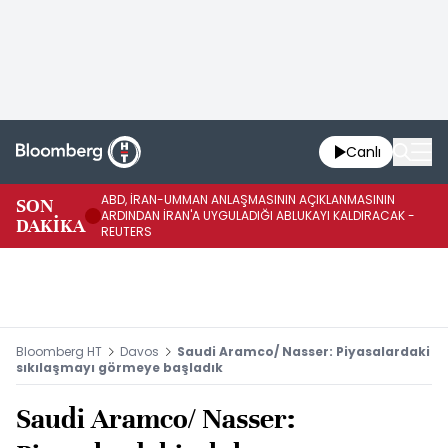
Canlı
ABD, İRAN-UMMAN ANLAŞMASININ AÇIKLANMASININ
AB
SON
ARDINDAN İRAN'A UYGULADIĞI ABLUKAYI KALDIRACAK -
GE
DAKİKA
REUTERS
UY
Bloomberg HT
Davos
Saudi Aramco/ Nasser: Piyasalardaki
sıkılaşmayı görmeye başladık
Saudi Aramco/ Nasser: