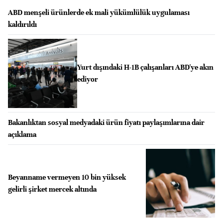
ABD menşeli ürünlerde ek mali yükümlülük uygulaması
kaldırıldı
Yurt dışındaki H-1B çalışanları ABD'ye akın
ediyor
Bakanlıktan sosyal medyadaki ürün fiyatı paylaşımlarına dair
açıklama
Beyanname vermeyen 10 bin yüksek
gelirli şirket mercek altında