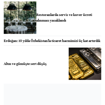
Restoranlarda servis ve kuver ücreti
alınması yasaklandı
Erdoğan: 10 yılda Özbekistan'la ticaret hacmimizi üç kat artırdık
Altın ve gümüşte sert düşüş