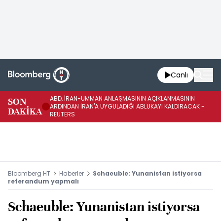
Canlı
ABD, İRAN-UMMAN ANLAŞMASININ AÇIKLANMASININ
AB
SON
ARDINDAN İRAN'A UYGULADIĞI ABLUKAYI KALDIRACAK -
GE
DAKİKA
REUTERS
UY
Bloomberg HT
Haberler
Schaeuble: Yunanistan istiyorsa
referandum yapmalı
Schaeuble: Yunanistan istiyorsa