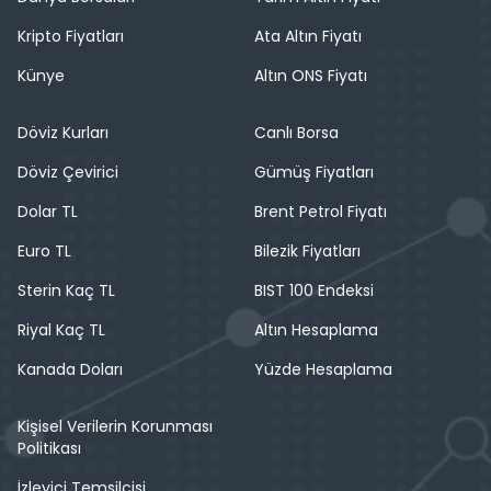
Kripto Fiyatları
Ata Altın Fiyatı
Künye
Altın ONS Fiyatı
Döviz Kurları
Canlı Borsa
Döviz Çevirici
Gümüş Fiyatları
Dolar TL
Brent Petrol Fiyatı
Euro TL
Bilezik Fiyatları
Sterin Kaç TL
BIST 100 Endeksi
Riyal Kaç TL
Altın Hesaplama
Kanada Doları
Yüzde Hesaplama
Kişisel Verilerin Korunması
Politikası
İzleyici Temsilcisi