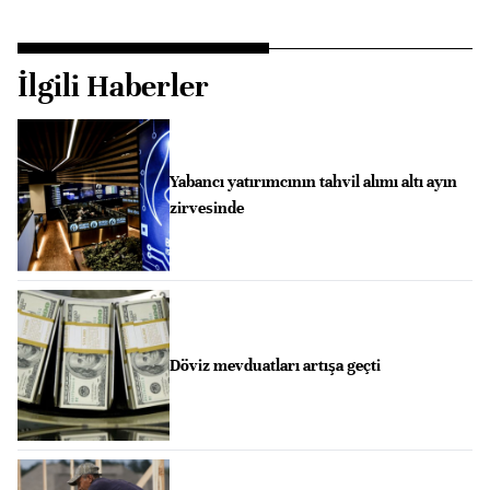
İlgili Haberler
Yabancı yatırımcının tahvil alımı altı ayın
zirvesinde
Döviz mevduatları artışa geçti