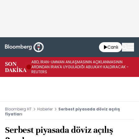
Canlı
ABD, İRAN-UMMAN ANLAŞMASININ AÇIKLANMASININ
AB
SON
ARDINDAN İRAN'A UYGULADIĞI ABLUKAYI KALDIRACAK -
GE
DAKİKA
REUTERS
UY
Bloomberg HT
Haberler
Serbest piyasada döviz açılış
fiyatları
Serbest piyasada döviz açılış