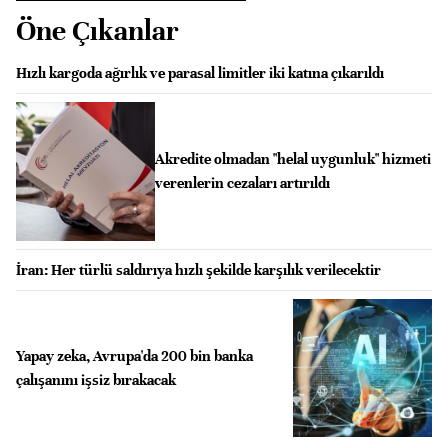
Öne Çıkanlar
Hızlı kargoda ağırlık ve parasal limitler iki katına çıkarıldı
Akredite olmadan "helal uygunluk" hizmeti
verenlerin cezaları artırıldı
İran: Her türlü saldırıya hızlı şekilde karşılık verilecektir
Yapay zeka, Avrupa'da 200 bin banka
çalışanını işsiz bırakacak