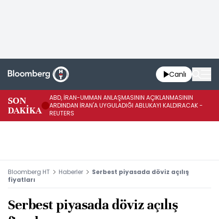
Canlı
ABD, İRAN-UMMAN ANLAŞMASININ AÇIKLANMASININ
AB
SON
ARDINDAN İRAN'A UYGULADIĞI ABLUKAYI KALDIRACAK -
GE
DAKİKA
REUTERS
UY
Bloomberg HT
Haberler
Serbest piyasada döviz açılış
fiyatları
Serbest piyasada döviz açılış