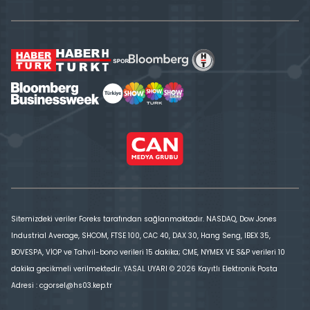
Sitemizdeki veriler Foreks tarafından sağlanmaktadır. NASDAQ, Dow Jones
Industrial Average, SHCOM, FTSE 100, CAC 40, DAX 30, Hang Seng, IBEX 35,
BOVESPA, VİOP ve Tahvil-bono verileri 15 dakika; CME, NYMEX VE S&P verileri 10
dakika gecikmeli verilmektedir. YASAL UYARI © 2026 Kayıtlı Elektronik Posta
Adresi : cgorsel@hs03.kep.tr