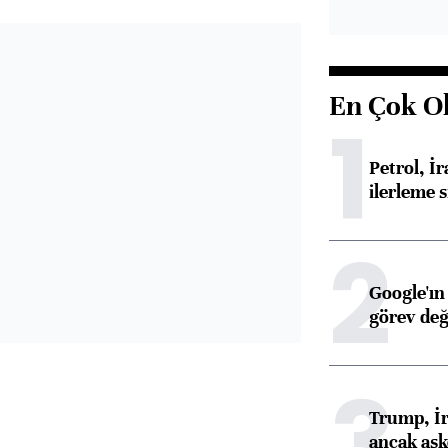
En Çok O
1
Petrol, 
ilerleme s
2
Google'ın
görev değ
3
Trump, İr
ancak aske