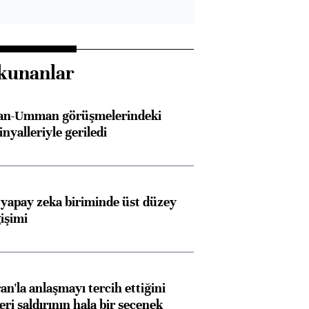
kunanlar
İran-Umman görüşmelerindeki
inyalleriyle geriledi
 yapay zeka biriminde üst düzey
işimi
an'la anlaşmayı tercih ettiğini
ri saldırının hala bir seçenek