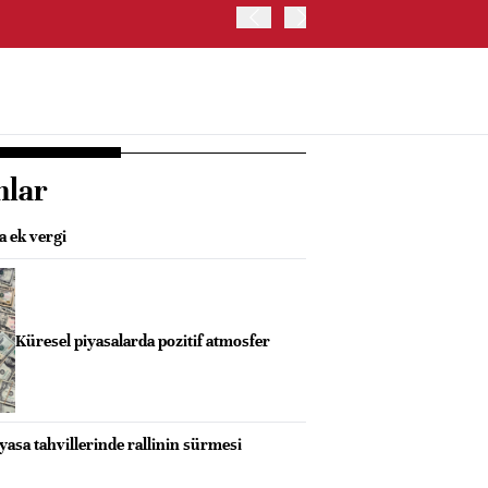
ABD HAZİNE BAKANLIĞI'NIN
nlar
a ek vergi
Küresel piyasalarda pozitif atmosfer
yasa tahvillerinde rallinin sürmesi