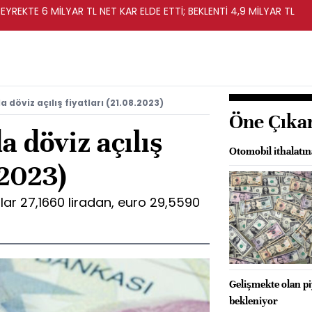
EYREKTE 6 MİLYAR TL NET KAR ELDE ETTİ; BEKLENTİ 4,9 MİLYAR TL
 döviz açılış fiyatları (21.08.2023)
Öne Çıka
a döviz açılış
Otomobil ithalatın
.2023)
ar 27,1660 liradan, euro 29,5590
Gelişmekte olan pi
bekleniyor