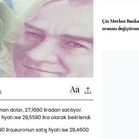
Çin Merkez Bankas
oranını değiştirm
2
an dolar, 27,1660 liradan satılıyor.
iyatı ise 29,5590 lira olarak belirlendi.
0 lira,euronun satış fiyatı ise 29,4600