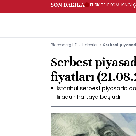
SON DAKİKA
TÜRK TELEKOM İKİNCİ Ç
Bloomberg HT
Haberler
Serbest piyasada
Serbest piyasad
fiyatları (21.08
İstanbul serbest piyasada dol
liradan haftaya başladı.