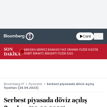
Canlı
SON
MEKSİKA MERKEZ BANKASI FAİZ ORANINI YÜZDE 6,50'DE
OY
DAKİKA
SABİT BIRAKTI; BEKLENTİ YÜZDE 6,50
AÇ
Bloomberg HT
Piyasalar
Serbest piyasada döviz açılış
fiyatları (29.09.2023)
Serbest piyasada döviz açılış