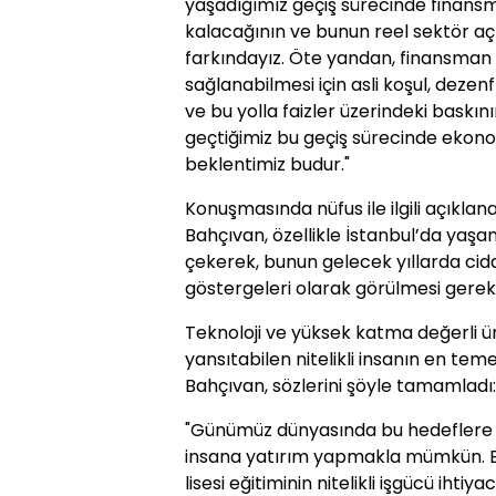
yaşadığımız geçiş sürecinde finansma
kalacağının ve bunun reel sektör aç
farkındayız. Öte yandan, finansman k
sağlanabilmesi için asli koşul, dezen
ve bu yolla faizler üzerindeki baskın
geçtiğimiz bu geçiş sürecinde ekon
beklentimiz budur."
Konuşmasında nüfus ile ilgili açıkla
Bahçıvan, özellikle İstanbul’da yaşa
çekerek, bunun gelecek yıllarda ciddi 
göstergeleri olarak görülmesi gerekti
Teknoloji ve yüksek katma değerli ür
yansıtabilen nitelikli insanın en tem
Bahçıvan, sözlerini şöyle tamamladı:
"Günümüz dünyasında bu hedeflere u
insana yatırım yapmakla mümkün. Bu
lisesi eğitiminin nitelikli işgücü ih