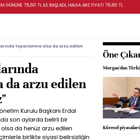
EM GÜNÜNE 76,60 TL İLE BAŞLADI, HALKA ARZ FİYATI 76,60 TL
arında toparlanma olsa da arzu edilen
Öne Çıka
larında
Morgan'dan Türkiye
 da arzu edilen
z"
önetim Kurulu Başkanı Erdal
a son aylarda belirli bir
 olsa da henüz arzu edilen
Küresel piyasalard
mlerle birlikte siyasi belirsizliğin