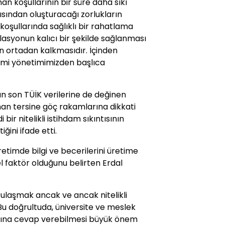
n koşullarının bir süre daha sıkı
ısından oluşturacağı zorlukların
oşullarında sağlıklı bir rahatlama
flasyonun kalıcı bir şekilde sağlanması
ın ortadan kalkmasıdır. İçinden
omi yönetimimizden başlıca
nan son TÜİK verilerine de değinen
nan tersine göç rakamlarına dikkati
bir nitelikli istihdam sıkıntısının
ğini ifade etti.
etimde bilgi ve becerilerini üretime
el faktör olduğunu belirten Erdal
laşmak ancak ve ancak nitelikli
 doğrultuda, üniversite ve meslek
tiyacına cevap verebilmesi büyük önem