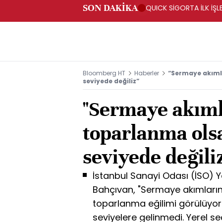
SON DAKİKA
QUICK SİGORTA İLK İŞL
Bloomberg HT
Haberler
“Sermaye akıml
seviyede değiliz”
"Sermaye akım
toparlanma olsa
seviyede değili
İstanbul Sanayi Odası (İSO) Y
Bahçıvan, "Sermaye akımlarınd
toparlanma eğilimi görülüyor
seviyelere gelinmedi. Yerel seçi