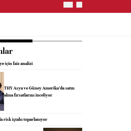
BIST 100 ENDEKSİ GÜNE Y
nlar
 için faiz analizi
THY Asya ve Güney Amerika’da satın
alma fırsatlarını inceliyor
a risk iştahı toparlanıyor