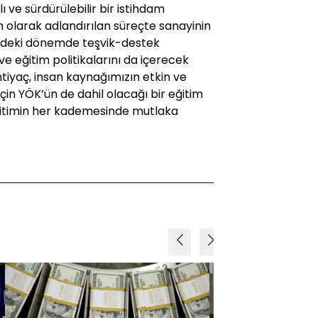
lı ve sürdürülebilir bir istihdam
üm olarak adlandırılan süreçte sanayinin
müzdeki dönemde teşvik-destek
e eğitim politikalarını da içerecek
htiyaç, insan kaynağımızın etkin ve
için YÖK’ün de dahil olacağı bir eğitim
ğitimin her kademesinde mutlaka