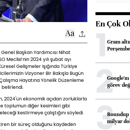
En Çok O
1
Gram alt
Perşembe 
u Genel Başkan Yardımcısı Nihat
SO Meclisi’nin 2024 yılı şubat ayı
2
Küresel Gelişmeler Işığında Türkiye
cilerimizin Vizyoner Bir Bakışla Bugün
Google'ın
 Çalışma Hayatına Yönelik Düzenleme
görev değ
belirlendi.
n, 2024'ün ekonomik açıdan zorluklarla
3
e toplumun diğer kesimleri gibi
eleceği kestirmeye çalıştığını söyledi.
Roundup d
milyar dol
tiren bir süreç olduğunu kaydeden