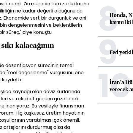
8
sı önemli. Zira sürecin tüm zorluklarına
ilirliğin ne kadar değerli olduğunu da
Honda, Ni
. Ekonomide sert bir durgunluk ve ani
karını iki
alebin dengelenmesini ve beklentilerin
ir süreç." diye konuştu.
9
sıkı kalacağının
Fed yetki
e dezenflasyon sürecinin temel
10
sında "reel değerlenme" vurgusunu öne
 kaydetti:
İran’a Hü
verecek 
şlıca kaynağı olan döviz kurlarında
geleri ve rekabet gücünü gözetecek
ne inanıyoruz. Bu vesileyle finansman
orum. Hiç kuşkusuz, üretim hayatının
 koşullarının yaratılması çok önemli.
z artışlarını durdurmuş olsa da