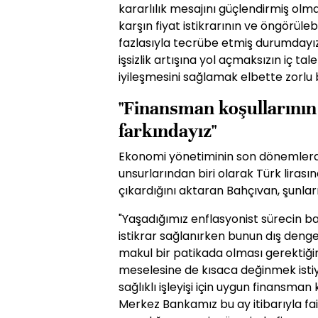
kararlılık mesajını güçlendirmiş olma
karşın fiyat istikrarının ve öngörüleb
fazlasıyla tecrübe etmiş durumdayız
işsizlik artışına yol açmaksızın iç t
iyileşmesini sağlamak elbette zorlu b
"Finansman koşullarının 
farkındayız"
Ekonomi yönetiminin son dönemlerd
unsurlarından biri olarak Türk lira
çıkardığını aktaran Bahçıvan, şunları
"Yaşadığımız enflasyonist sürecin ba
istikrar sağlanırken bunun dış den
makul bir patikada olması gerektiği
meselesine de kısaca değinmek istiy
sağlıklı işleyişi için uygun finansman
Merkez Bankamız bu ay itibarıyla fai