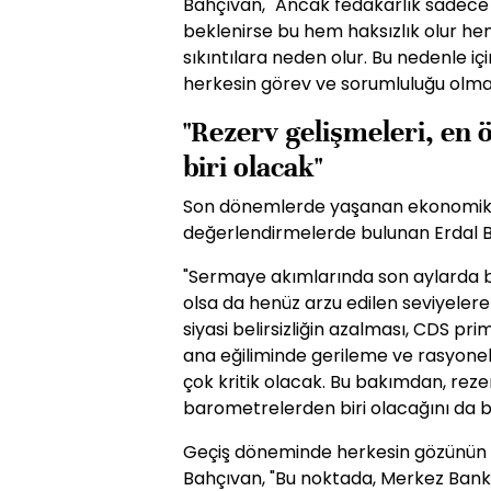
Bahçıvan, "Ancak fedakarlık sadece 
beklenirse bu hem haksızlık olur h
sıkıntılara neden olur. Bu nedenle i
herkesin görev ve sorumluluğu olmalı
"Rezerv gelişmeleri, en
biri olacak"
Son dönemlerde yaşanan ekonomik 
değerlendirmelerde bulunan Erdal B
"Sermaye akımlarında son aylarda be
olsa da henüz arzu edilen seviyelere 
siyasi belirsizliğin azalması, CDS p
ana eğiliminde gerileme ve rasyonel
çok kritik olacak. Bu bakımdan, reze
barometrelerden biri olacağını da b
Geçiş döneminde herkesin gözünün 
Bahçıvan, "Bu noktada, Merkez Ban