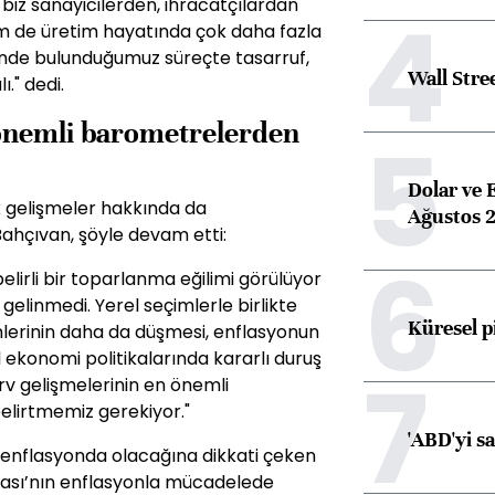
biz sanayicilerden, ihracatçılardan
4
em de üretim hayatında çok daha fazla
çinde bulunduğumuz süreçte tasarruf,
Wall Stre
." dedi.
 önemli barometrelerden
5
Dolar ve 
gelişmeler hakkında da
Ağustos 2
ahçıvan, şöyle devam etti:
6
lirli bir toparlanma eğilimi görülüyor
gelinmedi. Yerel seçimlerle birlikte
Küresel p
rimlerinin daha da düşmesi, enflasyonun
 ekonomi politikalarında kararlı duruş
7
rv gelişmelerinin en önemli
elirtmemiz gerekiyor."
'ABD'yi s
enflasyonda olacağına dikkati çeken
kası’nın enflasyonla mücadelede