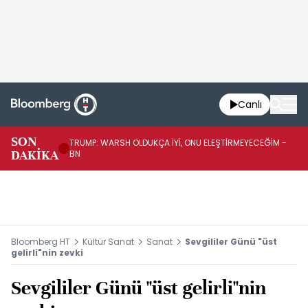
Canlı
SON
TRUMP: WARSH OLDUKÇA İYİ, ONU ELEŞTİRMEYECEĞİM -
TR
DAKİKA
BN
KA
Bloomberg HT
Kültür Sanat
Sanat
Sevgililer Günü "üst
gelirli"nin zevki
Sevgililer Günü "üst gelirli"nin