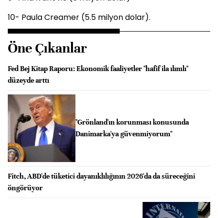
10- Paula Creamer (5.5 milyon dolar).
Öne Çıkanlar
Fed Bej Kitap Raporu: Ekonomik faaliyetler "hafif ila ılımlı"
düzeyde arttı
"Grönland'ın korunması konusunda
Danimarka'ya güvenmiyorum"
Fitch, ABD'de tüketici dayanıklılığının 2026'da da süreceğini
öngörüyor