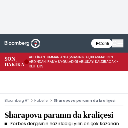
Canlı
ABD, İRAN-UMMAN ANLAŞMASININ AÇIKLANMASININ
AB
SON
ARDINDAN İRAN'A UYGULADIĞI ABLUKAYI KALDIRACAK -
GE
DAKİKA
REUTERS
UY
Bloomberg HT
Haberler
Sharapova paranın da kraliçesi
Sharapova paranın da kraliçesi
Forbes dergisinin hazırladığı yılın en çok kazanan