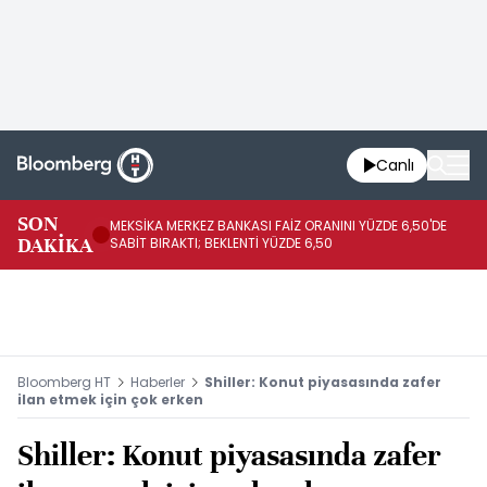
Canlı
SON
MEKSİKA MERKEZ BANKASI FAİZ ORANINI YÜZDE 6,50'DE
OY
DAKİKA
SABİT BIRAKTI; BEKLENTİ YÜZDE 6,50
AÇ
Bloomberg HT
Haberler
Shiller: Konut piyasasında zafer
ilan etmek için çok erken
Shiller: Konut piyasasında zafer