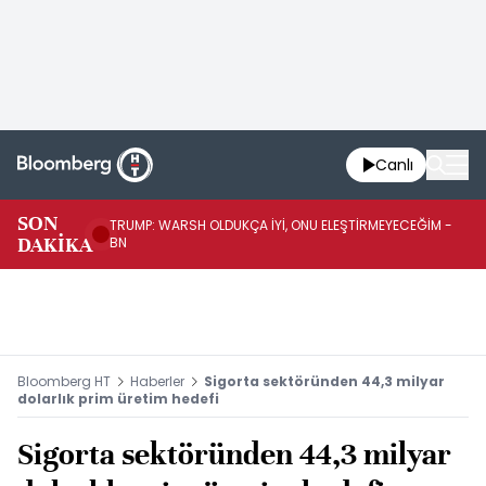
Canlı
SON
TRUMP: WARSH OLDUKÇA İYİ, ONU ELEŞTİRMEYECEĞİM -
TR
DAKİKA
BN
KA
Bloomberg HT
Haberler
Sigorta sektöründen 44,3 milyar
dolarlık prim üretim hedefi
Sigorta sektöründen 44,3 milyar