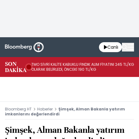
Canlı
SON
TMO SİVRİ KALİTE KABUKLU FINDIK ALIM FİYATINI 245 TL/KG
TM
DAKİKA
OLARAK BELİRLEDİ, ÖNCEKİ 190 TL/KG
TL
Bloomberg HT
Haberler
Şimşek, Alman Bakanla yatırım
imkanlarını değerlendirdi
Şimşek, Alman Bakanla yatırım