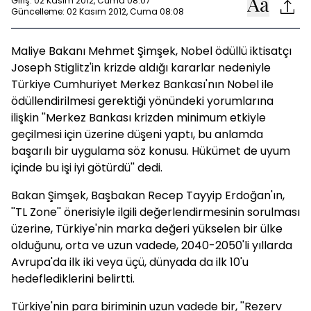
Giriş: 02 Kasım 2012, Cuma 08:07
Güncelleme: 02 Kasım 2012, Cuma 08:08
Maliye Bakanı Mehmet Şimşek, Nobel ödüllü iktisatçı
Joseph Stiglitz'in krizde aldığı kararlar nedeniyle
Türkiye Cumhuriyet Merkez Bankası'nın Nobel ile
ödüllendirilmesi gerektiği yönündeki yorumlarına
ilişkin ''Merkez Bankası krizden minimum etkiyle
geçilmesi için üzerine düşeni yaptı, bu anlamda
başarılı bir uygulama söz konusu. Hükümet de uyum
içinde bu işi iyi götürdü'' dedi.
Bakan Şimşek, Başbakan Recep Tayyip Erdoğan'ın,
''TL Zone'' önerisiyle ilgili değerlendirmesinin sorulması
üzerine, Türkiye'nin marka değeri yükselen bir ülke
olduğunu, orta ve uzun vadede, 2040-2050'li yıllarda
Avrupa'da ilk iki veya üçü, dünyada da ilk 10'u
hedeflediklerini belirtti.
Türkiye'nin para biriminin uzun vadede bir, ''Rezerv