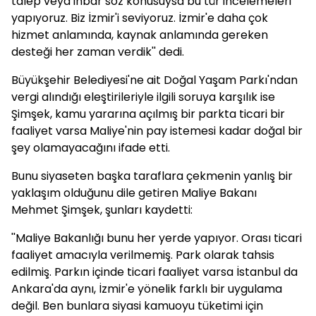
talep veya ihbar söz konusuysa bu tür incelemeleri
yapıyoruz. Biz İzmir'i seviyoruz. İzmir'e daha çok
hizmet anlamında, kaynak anlamında gereken
desteği her zaman verdik'' dedi.
Büyükşehir Belediyesi'ne ait Doğal Yaşam Parkı'ndan
vergi alındığı eleştirileriyle ilgili soruya karşılık ise
Şimşek, kamu yararına açılmış bir parkta ticari bir
faaliyet varsa Maliye'nin pay istemesi kadar doğal bir
şey olamayacağını ifade etti.
Bunu siyaseten başka taraflara çekmenin yanlış bir
yaklaşım olduğunu dile getiren Maliye Bakanı
Mehmet Şimşek, şunları kaydetti:
''Maliye Bakanlığı bunu her yerde yapıyor. Orası ticari
faaliyet amacıyla verilmemiş. Park olarak tahsis
edilmiş. Parkın içinde ticari faaliyet varsa İstanbul da
Ankara'da aynı, İzmir'e yönelik farklı bir uygulama
değil. Ben bunlara siyasi kamuoyu tüketimi için