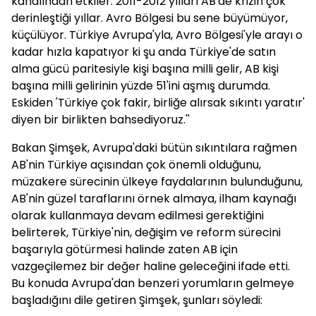
kanalından etkiler. 2011-2012 yılları AB'de krizin çok
derinleştiği yıllar. Avro Bölgesi bu sene büyümüyor,
küçülüyor. Türkiye Avrupa'yla, Avro Bölgesi'yle arayı o
kadar hızla kapatıyor ki şu anda Türkiye'de satın
alma gücü paritesiyle kişi başına milli gelir, AB kişi
başına milli gelirinin yüzde 51'ini aşmış durumda.
Eskiden 'Türkiye çok fakir, birliğe alırsak sıkıntı yaratır'
diyen bir birlikten bahsediyoruz.''
Bakan Şimşek, Avrupa'daki bütün sıkıntılara rağmen
AB'nin Türkiye açısından çok önemli olduğunu,
müzakere sürecinin ülkeye faydalarının bulunduğunu,
AB'nin güzel taraflarını örnek almaya, ilham kaynağı
olarak kullanmaya devam edilmesi gerektiğini
belirterek, Türkiye'nin, değişim ve reform sürecini
başarıyla götürmesi halinde zaten AB için
vazgeçilemez bir değer haline geleceğini ifade etti.
Bu konuda Avrupa'dan benzeri yorumların gelmeye
başladığını dile getiren Şimşek, şunları söyledi: