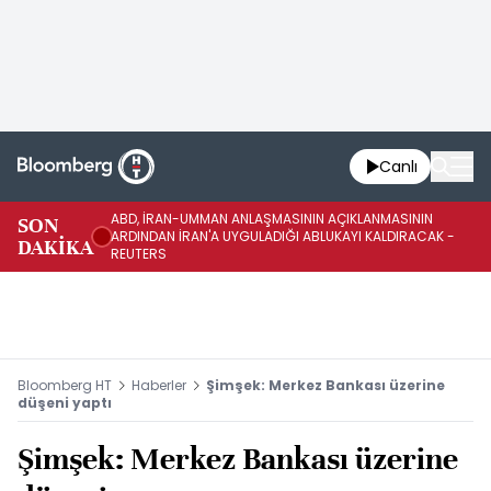
Canlı
ABD, İRAN-UMMAN ANLAŞMASININ AÇIKLANMASININ
AB
SON
ARDINDAN İRAN'A UYGULADIĞI ABLUKAYI KALDIRACAK -
GE
DAKİKA
REUTERS
UY
Bloomberg HT
Haberler
Şimşek: Merkez Bankası üzerine
düşeni yaptı
Şimşek: Merkez Bankası üzerine