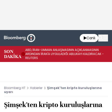
Canlı
ABD, İRAN-UMMAN ANLAŞMASININ AÇIKLANMASININ
AB
SON
ARDINDAN İRAN'A UYGULADIĞI ABLUKAYI KALDIRACAK -
GE
DAKİKA
REUTERS
UY
Bloomberg HT
Haberler
Şimşek'ten kripto kuruluşlarına
uyarı
Şimşek'ten kripto kuruluşlarına