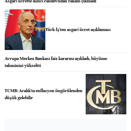
Asgari ücrette ikinci randevudan rakam çıkmadı
Türk-İş'ten asgari ücret açıklaması
Avrupa Merkez Bankası faiz kararını açıkladı, büyüme
tahminini yükseltti
TCMB: Aralık'ta enflasyon öngörülenden
düşük gelebilir