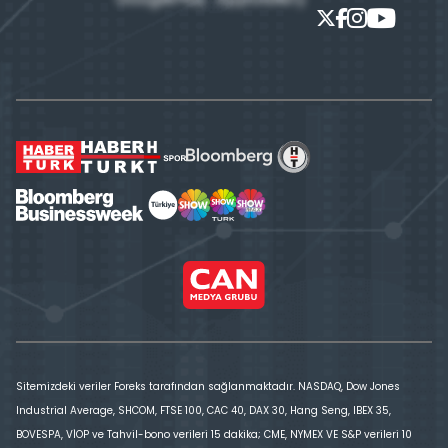
Sitemizdeki veriler Foreks tarafından sağlanmaktadır. NASDAQ, Dow Jones
Industrial Average, SHCOM, FTSE 100, CAC 40, DAX 30, Hang Seng, IBEX 35,
BOVESPA, VİOP ve Tahvil-bono verileri 15 dakika; CME, NYMEX VE S&P verileri 10