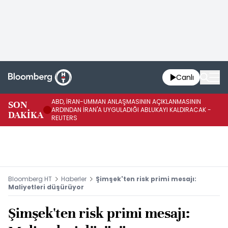
Canlı
ABD, İRAN-UMMAN ANLAŞMASININ AÇIKLANMASININ
AB
SON
ARDINDAN İRAN'A UYGULADIĞI ABLUKAYI KALDIRACAK -
GE
DAKİKA
REUTERS
UY
Bloomberg HT
Haberler
Şimşek'ten risk primi mesajı:
Maliyetleri düşürüyor
Şimşek'ten risk primi mesajı: