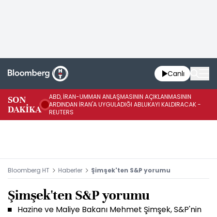
Canlı
ABD, İRAN-UMMAN ANLAŞMASININ AÇIKLANMASININ
AB
SON
ARDINDAN İRAN'A UYGULADIĞI ABLUKAYI KALDIRACAK -
GE
DAKİKA
REUTERS
UY
Bloomberg HT
Haberler
Şimşek'ten S&P yorumu
Şimşek'ten S&P yorumu
Hazine ve Maliye Bakanı Mehmet Şimşek, S&P'nin