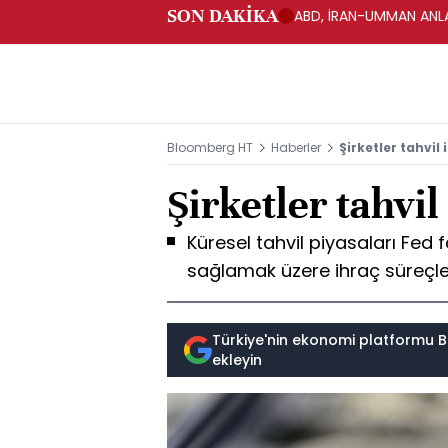
SON DAKİKA
ABD, İRAN-UMMAN ANLA
Bloomberg HT
Haberler
Şirketler tahvil
Şirketler tahvil
Küresel tahvil piyasaları Fed 
sağlamak üzere ihraç süreçleri
Türkiye'nin ekonomi platformu B
ekleyin