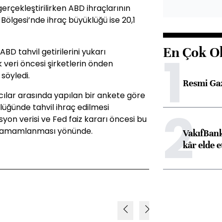
gerçekleştirilirken ABD ihraçlarının
 Bölgesi’nde ihraç büyüklüğü ise 20,1
En Çok O
1
ABD tahvil getirilerini yukarı
 veri öncesi şirketlerin önden
 söyledi.
Resmi Ga
ılar arasında yapılan bir ankete göre
2
lüğünde tahvil ihraç edilmesi
asyon verisi ve Fed faiz kararı öncesi bu
 tamamlanması yönünde.
VakıfBank
kâr elde e