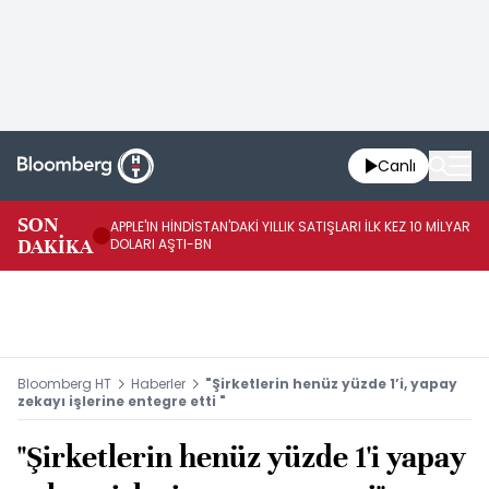
Canlı
SG
SON
APPLE'IN HİNDİSTAN'DAKİ YILLIK SATIŞLARI İLK KEZ 10 MİLYAR
İT
DAKİKA
DOLARI AŞTI-BN
FA
Bloomberg HT
Haberler
"Şirketlerin henüz yüzde 1’i, yapay
zekayı işlerine entegre etti "
"Şirketlerin henüz yüzde 1'i yapay