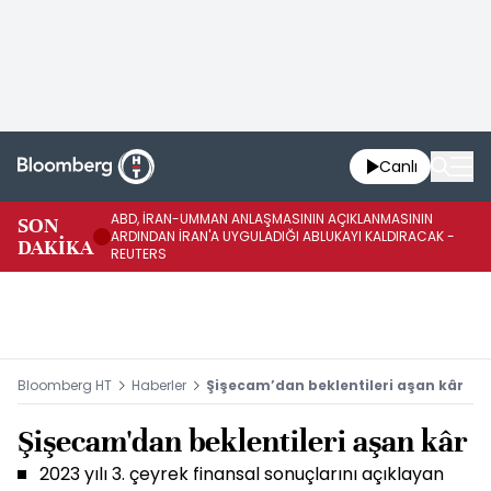
Canlı
ABD, İRAN-UMMAN ANLAŞMASININ AÇIKLANMASININ
AB
SON
ARDINDAN İRAN'A UYGULADIĞI ABLUKAYI KALDIRACAK -
GE
DAKİKA
REUTERS
UY
Bloomberg HT
Haberler
Şişecam’dan beklentileri aşan kâr
Şişecam'dan beklentileri aşan kâr
2023 yılı 3. çeyrek finansal sonuçlarını açıklayan