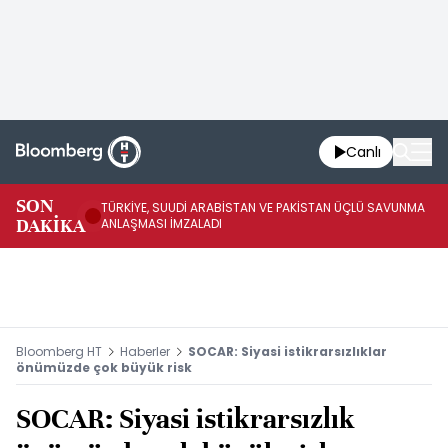
Canlı
SON
TÜRKİYE, SUUDİ ARABİSTAN VE PAKİSTAN ÜÇLÜ SAVUNMA
TR
DAKİKA
ANLAŞMASI İMZALADI
BN
Bloomberg HT
Haberler
SOCAR: Siyasi istikrarsızlıklar
önümüzde çok büyük risk
SOCAR: Siyasi istikrarsızlık