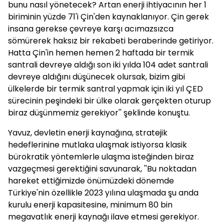
bunu nasıl yönetecek? Artan enerji ihtiyacının her 1
biriminin yüzde 71'i Çin'den kaynaklanıyor. Çin gerek
insana gerekse çevreye karşı acımazsızca
sömürerek haksız bir rekabeti beraberinde getiriyor.
Hatta Çin'in hemen hemen 2 haftada bir termik
santrali devreye aldığı son iki yılda 104 adet santrali
devreye aldığını düşünecek olursak, bizim gibi
ülkelerde bir termik santral yapmak için iki yıl ÇED
sürecinin peşindeki bir ülke olarak gerçekten oturup
biraz düşünmemiz gerekiyor'' şeklinde konuştu.
Yavuz, devletin enerji kaynağına, stratejik
hedeflerinine mutlaka ulaşmak istiyorsa klasik
bürokratik yöntemlerle ulaşma isteğinden biraz
vazgeçmesi gerektiğini savunarak, ''Bu noktadan
hareket ettiğimizde önümüzdeki dönemde
Türkiye'nin özellikle 2023 yılına ulaşmada şu anda
kurulu enerji kapasitesine, minimum 80 bin
megavatlık enerji kaynağı ilave etmesi gerekiyor.