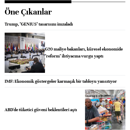
Öne Çıkanlar
Trump, "GENIUS" tasarısını imzaladı
G20 maliye bakanları, küresel ekonomide
"reform" ihtiyacına vurgu yaptı
IMF: Ekonomik göstergeler karmaşık bir tabloyu yansıtıyor
ABD'de tüketici güveni beklentileri aştı