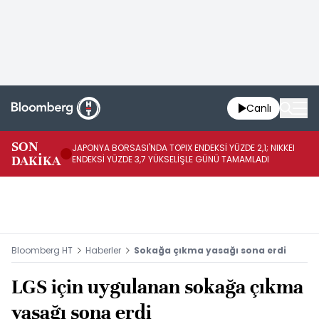
Canlı
SON
JAPONYA BORSASI'NDA TOPIX ENDEKSİ YÜZDE 2,1; NIKKEI
Vİ
DAKİKA
ENDEKSİ YÜZDE 3,7 YÜKSELİŞLE GÜNÜ TAMAMLADI
Bİ
Bloomberg HT
Haberler
Sokağa çıkma yasağı sona erdi
LGS için uygulanan sokağa çıkma
yasağı sona erdi