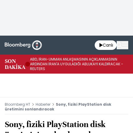
Canlı
ABD, İRAN-UMMAN ANLAŞMASININ AÇIKLANMASININ
AB
SON
ARDINDAN İRAN'A UYGULADIĞI ABLUKAYI KALDIRACAK -
GE
DAKİKA
REUTERS
UY
Bloomberg HT
Haberler
Sony, fiziki PlayStation disk
üretimini sonlandıracak
Sony, fiziki PlayStation disk