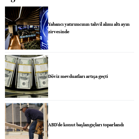
Yabancı yatırımcının tahvil alımı altı ayın
zirvesinde
Döviz mevduatları artışa geçti
ABD'de konut başlangıçları toparlandı