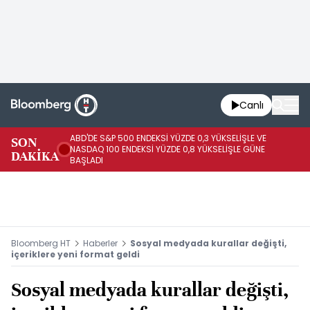
Canlı
ABD'DE S&P 500 ENDEKSİ YÜZDE 0,3 YÜKSELİŞLE VE
SON
HA
NASDAQ 100 ENDEKSİ YÜZDE 0,8 YÜKSELİŞLE GÜNE
DAKİKA
AR
BAŞLADI
Bloomberg HT
Haberler
Sosyal medyada kurallar değişti,
içeriklere yeni format geldi
Sosyal medyada kurallar değişti,