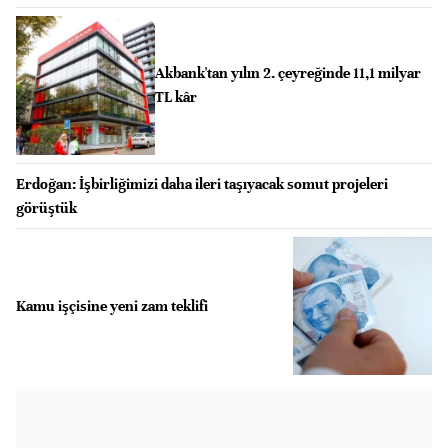
Akbank'tan yılın 2. çeyreğinde 11,1 milyar
TL kâr
Erdoğan: İşbirliğimizi daha ileri taşıyacak somut projeleri
görüştük
Kamu işçisine yeni zam teklifi