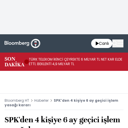
Canlı
SON
TÜRK TELEKOM İKİNCİ ÇEYREKTE 6 MİLYAR TL NET KAR ELDE
AB
DAKİKA
ETTİ; BEKLENTİ 4,9 MİLYAR TL
İR
Bloomberg HT
Haberler
SPK’den 4 kişiye 6 ay geçici işlem
yasağı kararı
SPK'den 4 kişiye 6 ay geçici işlem