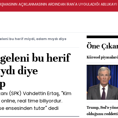
ŞMASININ AÇIKLANMASININ ARDINDAN İRAN'A UYGULADIĞI ABLUKAYI
eleni bu herif miydi, adam mıydı diye
Öne Çıka
geleni bu herif
Küresel piyasalard
ydı diye
ıp
anı (SPK) Vahdettin Ertaş, "Kim
online, real time biliyordur.
se ensesinden tutar" dedi
Trump, Fed’e yöneli
olduğunu reddetti