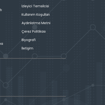
İzleyici Temsilcisi
tı
Kullanım Koşulları
Aydınlatma Metni
Çerez Politikası
Biyografi
ma
İletişim