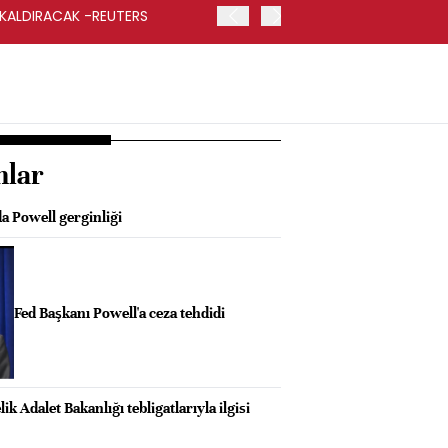
 KALDIRACAK -REUTERS
ABD DIŞİŞLERİ BAKANLIĞI
UYGULANACAK
nlar
a Powell gerginliği
Fed Başkanı Powell'a ceza tehdidi
k Adalet Bakanlığı tebligatlarıyla ilgisi