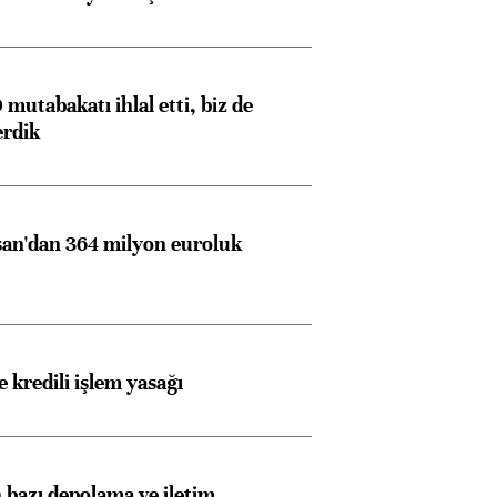
mutabakatı ihlal etti, biz de
erdik
an'dan 364 milyon euroluk
 kredili işlem yasağı
bazı depolama ve iletim