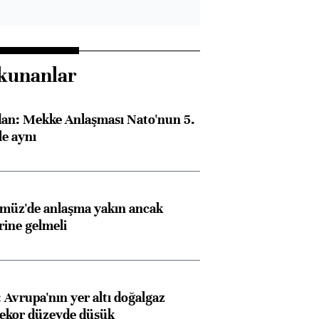
kunanlar
dan: Mekke Anlaşması Nato'nun 5.
e aynı
rmüz'de anlaşma yakın ancak
rine gelmeli
Avrupa'nın yer altı doğalgaz
rekor düzeyde düşük