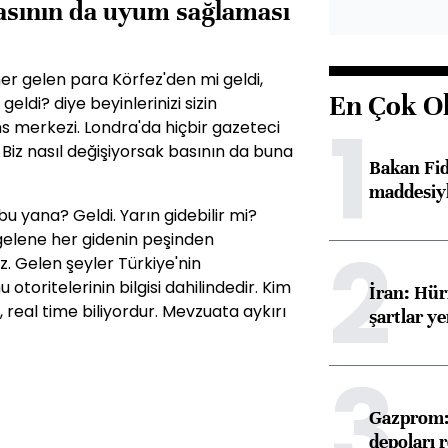
basının da uyum sağlaması
her gelen para Körfez'den mi geldi,
En Çok O
eldi? diye beyinlerinizi sizin
1
ns merkezi. Londra'da hiçbir gazeteci
Biz nasıl değişiyorsak basının da buna
Bakan Fi
maddesiyl
bu yana? Geldi. Yarın gidebilir mi?
 gelene her gidenin peşinden
2
. Gelen şeyler Türkiye'nin
toritelerinin bilgisi dahilindedir. Kim
İran: Hü
, real time biliyordur. Mevzuata aykırı
şartlar ye
3
Gazprom: 
depoları 