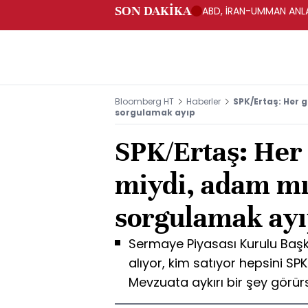
SON DAKİKA
ABD, İRAN-UMMAN ANLA
Bloomberg HT
Haberler
SPK/Ertaş: Her g
sorgulamak ayıp
SPK/Ertaş: Her 
miydi, adam mı
sorgulamak ay
Sermaye Piyasası Kurulu Başk
alıyor, kim satıyor hepsini SPK 
Mevzuata aykırı bir şey görür