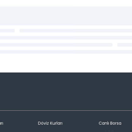
rı
Döviz Kurları
Canlı Borsa