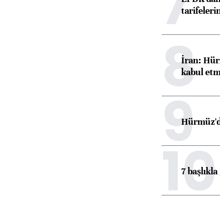
7
tarifeleri
8
İran: Hür
kabul etm
9
Hürmüz'de
10
7 başlıkla