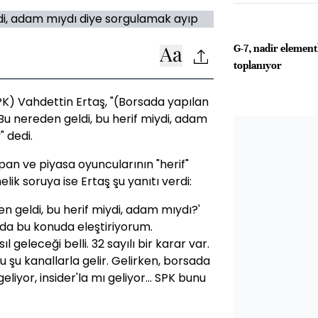
G-7, nadir element
toplanıyor
K) Vahdettin Ertaş, "(Borsada yapılan
Bu nereden geldi, bu herif miydi, adam
" dedi.
an ve piyasa oyuncularının "herif"
elik soruya ise Ertaş şu yanıtı verdi:
n geldi, bu herif miydi, adam mıydı?'
 da bu konuda eleştiriyorum.
 geleceği belli. 32 sayılı bir karar var.
 şu kanallarla gelir. Gelirken, borsada
liyor, insider'la mı geliyor… SPK bunu