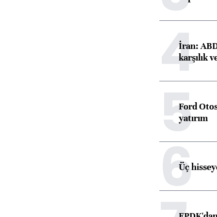
4
İran: ABD 
karşılık v
5
Ford Otos
yatırım
6
Üç hisseye
EPDK'dan 