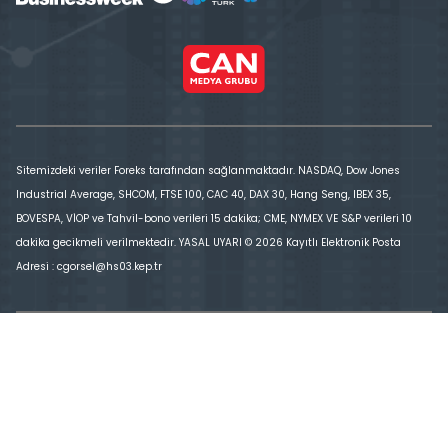
Sitemizdeki veriler Foreks tarafından sağlanmaktadır. NASDAQ, Dow Jones
Industrial Average, SHCOM, FTSE 100, CAC 40, DAX 30, Hang Seng, IBEX 35,
BOVESPA, VİOP ve Tahvil-bono verileri 15 dakika; CME, NYMEX VE S&P verileri 10
dakika gecikmeli verilmektedir. YASAL UYARI © 2026 Kayıtlı Elektronik Posta
Adresi : cgorsel@hs03.kep.tr