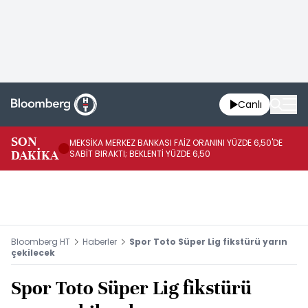
Canlı
SON
MEKSİKA MERKEZ BANKASI FAİZ ORANINI YÜZDE 6,50'DE
OY
DAKİKA
SABİT BIRAKTI; BEKLENTİ YÜZDE 6,50
AÇ
Bloomberg HT
Haberler
Spor Toto Süper Lig fikstürü yarın
çekilecek
Spor Toto Süper Lig fikstürü