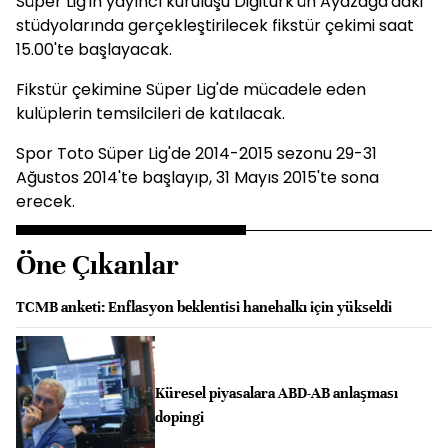
Süper Lig'in yayıncı kuruluşu Digiturk'ün Ayazağa'daki
stüdyolarında gerçekleştirilecek fikstür çekimi saat
15.00'te başlayacak.
Fikstür çekimine Süper Lig'de mücadele eden
kulüplerin temsilcileri de katılacak.
Spor Toto Süper Lig'de 2014-2015 sezonu 29-31
Ağustos 2014'te başlayıp, 31 Mayıs 2015'te sona
erecek.
Öne Çıkanlar
TCMB anketi: Enflasyon beklentisi hanehalkı için yükseldi
Küresel piyasalara ABD-AB anlaşması
dopingi