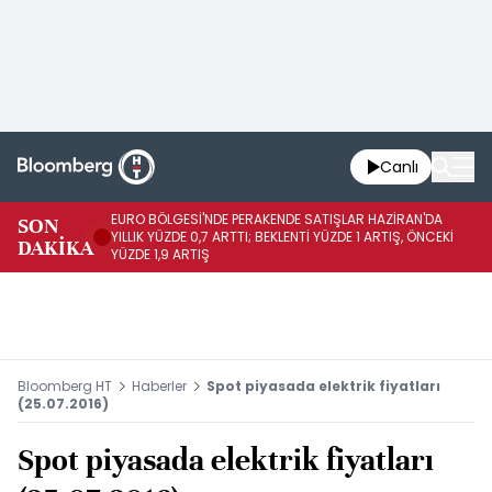
Canlı
EURO BÖLGESİ'NDE PERAKENDE SATIŞLAR HAZİRAN'DA
EU
SON
YILLIK YÜZDE 0,7 ARTTI; BEKLENTİ YÜZDE 1 ARTIŞ, ÖNCEKİ
AY
DAKİKA
YÜZDE 1,9 ARTIŞ
ÖN
Bloomberg HT
Haberler
Spot piyasada elektrik fiyatları
(25.07.2016)
Spot piyasada elektrik fiyatları